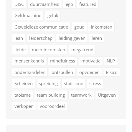
DISC
duurzaamheid
ego
featured
Geldmachine
geluk
Geweldloze communicatie
goud
Inkomsten
lean
leiderschap
leiding geven
leren
liefde
meer inkomsten
megatrend
mensenkennis
mindfulness
motivatie
NLP
onderhandelen
ontspullen
opvoeden
Risico
Scheiden
spreiding
stoicisme
stress
taoisme
team building
teamwork
Uitgaven
verkopen
vooroordeel