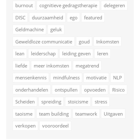
burnout
cognitieve gedragstherapie
delegeren
DISC
duurzaamheid
ego
featured
Geldmachine
geluk
Geweldloze communicatie
goud
Inkomsten
lean
leiderschap
leiding geven
leren
liefde
meer inkomsten
megatrend
mensenkennis
mindfulness
motivatie
NLP
onderhandelen
ontspullen
opvoeden
Risico
Scheiden
spreiding
stoicisme
stress
taoisme
team building
teamwork
Uitgaven
verkopen
vooroordeel