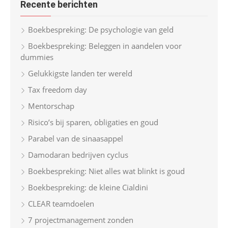
Recente berichten
c
h
Boekbespreking: De psychologie van geld
f
Boekbespreking: Beleggen in aandelen voor
o
dummies
r
Gelukkigste landen ter wereld
:
Tax freedom day
Mentorschap
Risico’s bij sparen, obligaties en goud
Parabel van de sinaasappel
Damodaran bedrijven cyclus
Boekbespreking: Niet alles wat blinkt is goud
Boekbespreking: de kleine Cialdini
CLEAR teamdoelen
7 projectmanagement zonden