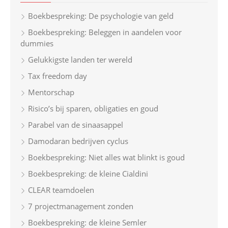
h
Boekbespreking: De psychologie van geld
f
Boekbespreking: Beleggen in aandelen voor
o
dummies
r
Gelukkigste landen ter wereld
:
Tax freedom day
Mentorschap
Risico’s bij sparen, obligaties en goud
Parabel van de sinaasappel
Damodaran bedrijven cyclus
Boekbespreking: Niet alles wat blinkt is goud
Boekbespreking: de kleine Cialdini
CLEAR teamdoelen
7 projectmanagement zonden
Boekbespreking: de kleine Semler