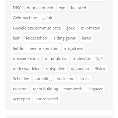
DISC
duurzaamheid
ego
featured
Geldmachine
geluk
Geweldloze communicatie
goud
Inkomsten
lean
leiderschap
leiding geven
leren
liefde
meer inkomsten
megatrend
mensenkennis
mindfulness
motivatie
NLP
onderhandelen
ontspullen
opvoeden
Risico
Scheiden
spreiding
stoicisme
stress
taoisme
team building
teamwork
Uitgaven
verkopen
vooroordeel