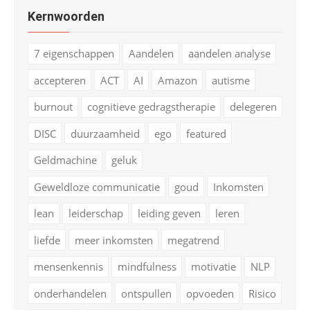
Kernwoorden
7 eigenschappen
Aandelen
aandelen analyse
accepteren
ACT
AI
Amazon
autisme
burnout
cognitieve gedragstherapie
delegeren
DISC
duurzaamheid
ego
featured
Geldmachine
geluk
Geweldloze communicatie
goud
Inkomsten
lean
leiderschap
leiding geven
leren
liefde
meer inkomsten
megatrend
mensenkennis
mindfulness
motivatie
NLP
onderhandelen
ontspullen
opvoeden
Risico