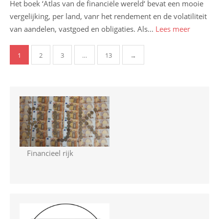
Het boek ‘Atlas van de financiële wereld‘ bevat een mooie
vergelijking, per land, vanr het rendement en de volatiliteit
van aandelen, vastgoed en obligaties. Als...
Lees meer
Berichten
1
2
3
…
13
→
paginering
Financieel rijk