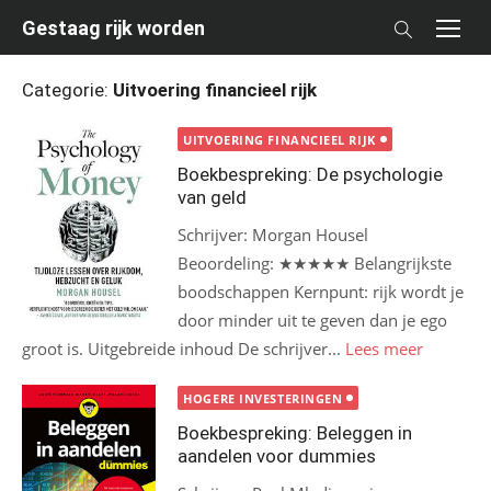
Skip
Gestaag rijk worden
to
content
Categorie:
Uitvoering financieel rijk
UITVOERING FINANCIEEL RIJK
Boekbespreking: De psychologie
van geld
Schrijver: Morgan Housel
Beoordeling: ★★★★★ Belangrijkste
boodschappen Kernpunt: rijk wordt je
door minder uit te geven dan je ego
groot is. Uitgebreide inhoud De schrijver...
Lees meer
HOGERE INVESTERINGEN
Boekbespreking: Beleggen in
aandelen voor dummies