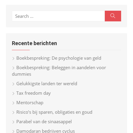
S
S
e
e
a
r
a
c
r
h
Recente berichten
c
h
Boekbespreking: De psychologie van geld
f
Boekbespreking: Beleggen in aandelen voor
o
dummies
r
Gelukkigste landen ter wereld
:
Tax freedom day
Mentorschap
Risico’s bij sparen, obligaties en goud
Parabel van de sinaasappel
Damodaran bedrijven cyclus