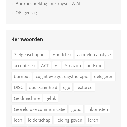
Boekbespreking: me, myself & AI
OEI gedrag
Kernwoorden
7 eigenschappen
Aandelen
aandelen analyse
accepteren
ACT
AI
Amazon
autisme
burnout
cognitieve gedragstherapie
delegeren
DISC
duurzaamheid
ego
featured
Geldmachine
geluk
Geweldloze communicatie
goud
Inkomsten
lean
leiderschap
leiding geven
leren