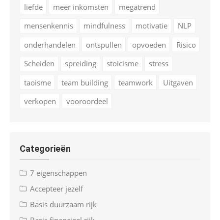
liefde
meer inkomsten
megatrend
mensenkennis
mindfulness
motivatie
NLP
onderhandelen
ontspullen
opvoeden
Risico
Scheiden
spreiding
stoicisme
stress
taoisme
team building
teamwork
Uitgaven
verkopen
vooroordeel
Categorieën
7 eigenschappen
Accepteer jezelf
Basis duurzaam rijk