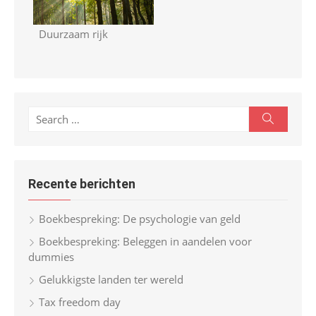
Duurzaam rijk
S
S
e
e
a
r
a
c
r
h
Recente berichten
c
h
Boekbespreking: De psychologie van geld
f
Boekbespreking: Beleggen in aandelen voor
o
dummies
r
Gelukkigste landen ter wereld
:
Tax freedom day