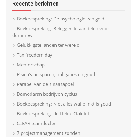
Recente berichten
c
h
Boekbespreking: De psychologie van geld
f
Boekbespreking: Beleggen in aandelen voor
o
dummies
r
Gelukkigste landen ter wereld
:
Tax freedom day
Mentorschap
Risico’s bij sparen, obligaties en goud
Parabel van de sinaasappel
Damodaran bedrijven cyclus
Boekbespreking: Niet alles wat blinkt is goud
Boekbespreking: de kleine Cialdini
CLEAR teamdoelen
7 projectmanagement zonden