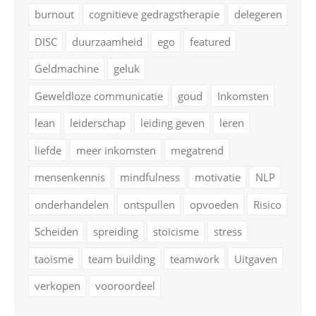
burnout
cognitieve gedragstherapie
delegeren
DISC
duurzaamheid
ego
featured
Geldmachine
geluk
Geweldloze communicatie
goud
Inkomsten
lean
leiderschap
leiding geven
leren
liefde
meer inkomsten
megatrend
mensenkennis
mindfulness
motivatie
NLP
onderhandelen
ontspullen
opvoeden
Risico
Scheiden
spreiding
stoicisme
stress
taoisme
team building
teamwork
Uitgaven
verkopen
vooroordeel