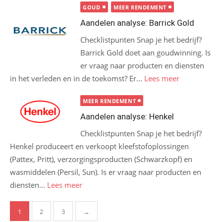
GOUD
MEER RENDEMENT
Aandelen analyse: Barrick Gold
Checklistpunten Snap je het bedrijf?
Barrick Gold doet aan goudwinning. Is
er vraag naar producten en diensten
in het verleden en in de toekomst? Er...
Lees meer
MEER RENDEMENT
Aandelen analyse: Henkel
Checklistpunten Snap je het bedrijf?
Henkel produceert en verkoopt kleefstofoplossingen
(Pattex, Pritt), verzorgingsproducten (Schwarzkopf) en
wasmiddelen (Persil, Sun). Is er vraag naar producten en
diensten...
Lees meer
Berichten
1
2
3
→
paginering