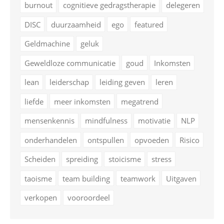
burnout
cognitieve gedragstherapie
delegeren
DISC
duurzaamheid
ego
featured
Geldmachine
geluk
Geweldloze communicatie
goud
Inkomsten
lean
leiderschap
leiding geven
leren
liefde
meer inkomsten
megatrend
mensenkennis
mindfulness
motivatie
NLP
onderhandelen
ontspullen
opvoeden
Risico
Scheiden
spreiding
stoicisme
stress
taoisme
team building
teamwork
Uitgaven
verkopen
vooroordeel