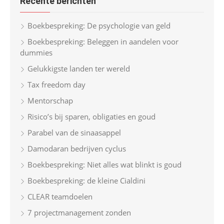
Recente berichten
c
h
Boekbespreking: De psychologie van geld
f
Boekbespreking: Beleggen in aandelen voor
o
dummies
r
Gelukkigste landen ter wereld
:
Tax freedom day
Mentorschap
Risico’s bij sparen, obligaties en goud
Parabel van de sinaasappel
Damodaran bedrijven cyclus
Boekbespreking: Niet alles wat blinkt is goud
Boekbespreking: de kleine Cialdini
CLEAR teamdoelen
7 projectmanagement zonden