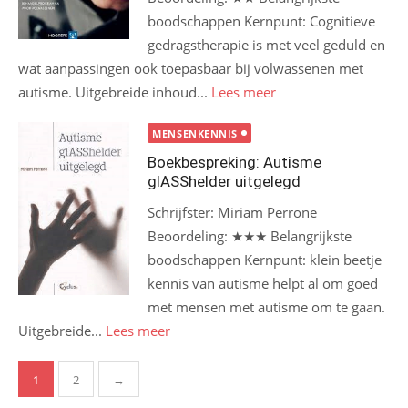
boodschappen Kernpunt: Cognitieve
gedragstherapie is met veel geduld en
wat aanpassingen ook toepasbaar bij volwassenen met
autisme. Uitgebreide inhoud...
Lees meer
MENSENKENNIS
Boekbespreking: Autisme
glASShelder uitgelegd
Schrijfster: Miriam Perrone
Beoordeling: ★★★ Belangrijkste
boodschappen Kernpunt: klein beetje
kennis van autisme helpt al om goed
met mensen met autisme om te gaan.
Uitgebreide...
Lees meer
Berichten
1
2
→
paginering