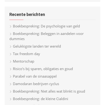
r
a
c
r
h
Recente berichten
c
h
Boekbespreking: De psychologie van geld
f
Boekbespreking: Beleggen in aandelen voor
o
dummies
r
Gelukkigste landen ter wereld
:
Tax freedom day
Mentorschap
Risico’s bij sparen, obligaties en goud
Parabel van de sinaasappel
Damodaran bedrijven cyclus
Boekbespreking: Niet alles wat blinkt is goud
Boekbespreking: de kleine Cialdini