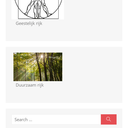
Geestelijk rijk
Duurzaam rijk
S
S
e
e
a