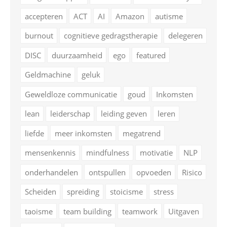
accepteren
ACT
AI
Amazon
autisme
burnout
cognitieve gedragstherapie
delegeren
DISC
duurzaamheid
ego
featured
Geldmachine
geluk
Geweldloze communicatie
goud
Inkomsten
lean
leiderschap
leiding geven
leren
liefde
meer inkomsten
megatrend
mensenkennis
mindfulness
motivatie
NLP
onderhandelen
ontspullen
opvoeden
Risico
Scheiden
spreiding
stoicisme
stress
taoisme
team building
teamwork
Uitgaven