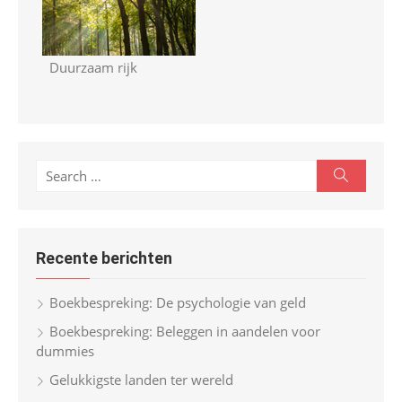
Duurzaam rijk
S
S
e
e
a
r
a
c
r
h
Recente berichten
c
h
Boekbespreking: De psychologie van geld
f
Boekbespreking: Beleggen in aandelen voor
o
dummies
r
Gelukkigste landen ter wereld
: