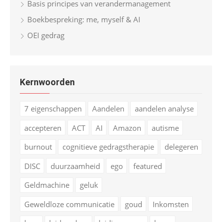
Basis principes van verandermanagement
Boekbespreking: me, myself & AI
OEI gedrag
Kernwoorden
7 eigenschappen
Aandelen
aandelen analyse
accepteren
ACT
AI
Amazon
autisme
burnout
cognitieve gedragstherapie
delegeren
DISC
duurzaamheid
ego
featured
Geldmachine
geluk
Geweldloze communicatie
goud
Inkomsten