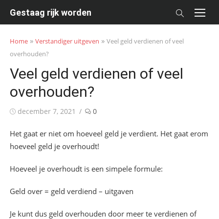
Skip
Gestaag rijk worden
to
content
»
»
Home
Verstandiger uitgeven
Veel geld verdienen of veel
overhouden?
Veel geld verdienen of veel
overhouden?
Posted
december 7, 2021
0
on
Het gaat er niet om hoeveel geld je verdient. Het gaat erom
hoeveel geld je overhoudt!
Hoeveel je overhoudt is een simpele formule:
Geld over = geld verdiend – uitgaven
Je kunt dus geld overhouden door meer te verdienen of