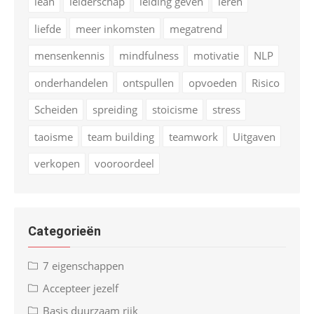
lean
leiderschap
leiding geven
leren
liefde
meer inkomsten
megatrend
mensenkennis
mindfulness
motivatie
NLP
onderhandelen
ontspullen
opvoeden
Risico
Scheiden
spreiding
stoicisme
stress
taoisme
team building
teamwork
Uitgaven
verkopen
vooroordeel
Categorieën
7 eigenschappen
Accepteer jezelf
Basis duurzaam rijk