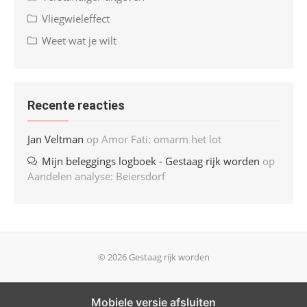
Vliegwieleffect
Weet wat je wilt
Recente reacties
Jan Veltman
op
Amor Fati: omarm het lot
Mijn beleggings logboek - Gestaag rijk worden
op
Aandelen analyse: Beiersdorf
© 2026 Gestaag rijk worden
Mobiele versie afsluiten