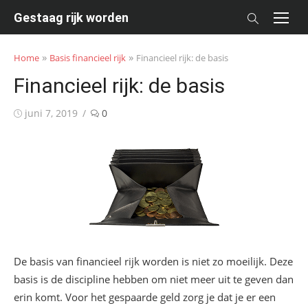
Skip
Gestaag rijk worden
to
content
»
»
Home
Basis financieel rijk
Financieel rijk: de basis
Financieel rijk: de basis
Posted
juni 7, 2019
0
on
De basis van financieel rijk worden is niet zo moeilijk. Deze
basis is de discipline hebben om niet meer uit te geven dan
erin komt. Voor het gespaarde geld zorg je dat je er een