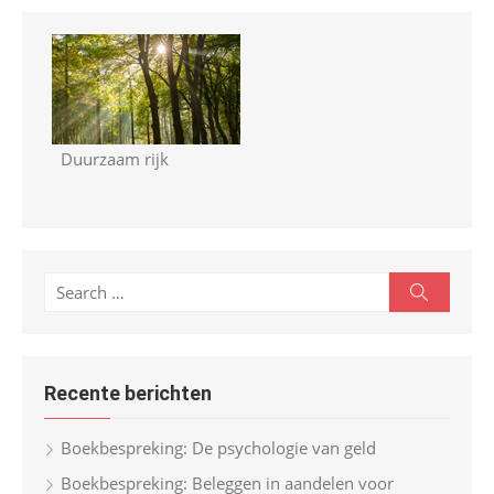
Duurzaam rijk
S
S
e
e
a
r
a
c
r
h
Recente berichten
c
h
Boekbespreking: De psychologie van geld
f
Boekbespreking: Beleggen in aandelen voor
o