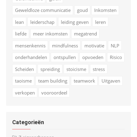
Geweldloze communicatie
goud
Inkomsten
lean
leiderschap
leiding geven
leren
liefde
meer inkomsten
megatrend
mensenkennis
mindfulness
motivatie
NLP
onderhandelen
ontspullen
opvoeden
Risico
Scheiden
spreiding
stoicisme
stress
taoisme
team building
teamwork
Uitgaven
verkopen
vooroordeel
Categorieën