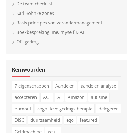
De team checklist
Karl Rohnke zones
Basis principes van verandermanagement
Boekbespreking: me, myself & AI
OEI gedrag
Kernwoorden
7 eigenschappen
Aandelen
aandelen analyse
accepteren
ACT
AI
Amazon
autisme
burnout
cognitieve gedragstherapie
delegeren
DISC
duurzaamheid
ego
featured
Geldmachine
geluk