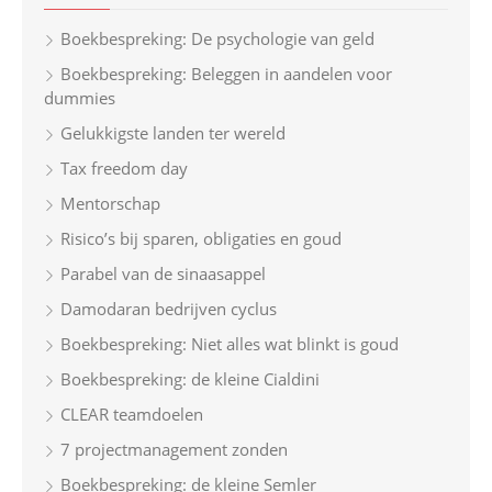
h
Boekbespreking: De psychologie van geld
f
Boekbespreking: Beleggen in aandelen voor
o
dummies
r
Gelukkigste landen ter wereld
:
Tax freedom day
Mentorschap
Risico’s bij sparen, obligaties en goud
Parabel van de sinaasappel
Damodaran bedrijven cyclus
Boekbespreking: Niet alles wat blinkt is goud
Boekbespreking: de kleine Cialdini
CLEAR teamdoelen
7 projectmanagement zonden
Boekbespreking: de kleine Semler