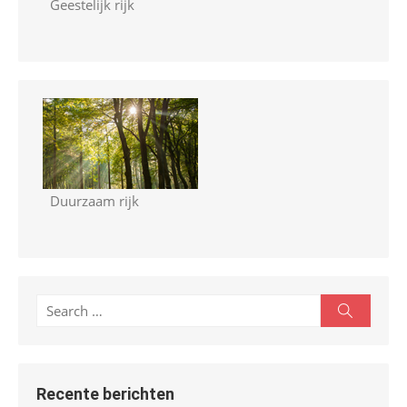
Geestelijk rijk
Duurzaam rijk
S
S
e
e
a
r
a
c
r
h
Recente berichten
c