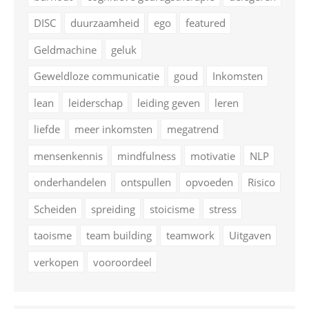
DISC
duurzaamheid
ego
featured
Geldmachine
geluk
Geweldloze communicatie
goud
Inkomsten
lean
leiderschap
leiding geven
leren
liefde
meer inkomsten
megatrend
mensenkennis
mindfulness
motivatie
NLP
onderhandelen
ontspullen
opvoeden
Risico
Scheiden
spreiding
stoicisme
stress
taoisme
team building
teamwork
Uitgaven
verkopen
vooroordeel