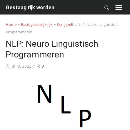
Skip
Gestaag rijk worden
to
content
»
»
»
Home
Basis geestelijk rijk
Ken jezelf
NLP: Neuro Linguistisch
Programmeren
NLP: Neuro Linguistisch
Programmeren
Posted
juli 8, 2022
0
on