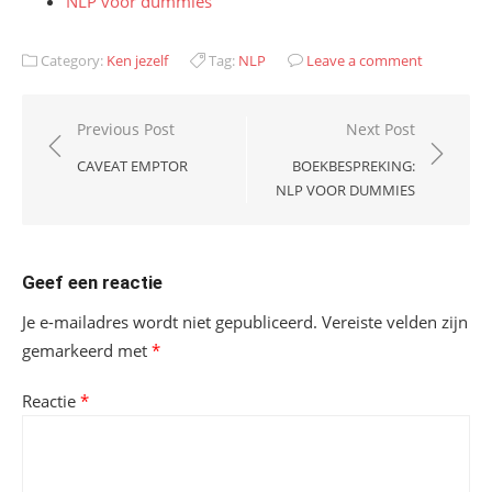
NLP voor dummies
Category:
Ken jezelf
Tag:
NLP
Leave a comment
Bericht
Previous Post
Next Post
navigatie
CAVEAT EMPTOR
BOEKBESPREKING:
NLP VOOR DUMMIES
Geef een reactie
Je e-mailadres wordt niet gepubliceerd.
Vereiste velden zijn
gemarkeerd met
*
Reactie
*