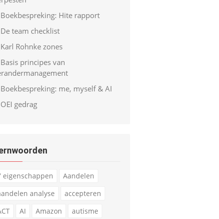
Boekbespreking: Hite rapport
De team checklist
Karl Rohnke zones
Basis principes van
erandermanagement
Boekbespreking: me, myself & AI
OEI gedrag
ernwoorden
7 eigenschappen
Aandelen
aandelen analyse
accepteren
ACT
AI
Amazon
autisme