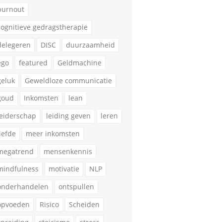
burnout
cognitieve gedragstherapie
delegeren
DISC
duurzaamheid
ego
featured
Geldmachine
geluk
Geweldloze communicatie
goud
Inkomsten
lean
leiderschap
leiding geven
leren
liefde
meer inkomsten
megatrend
mensenkennis
mindfulness
motivatie
NLP
onderhandelen
ontspullen
opvoeden
Risico
Scheiden