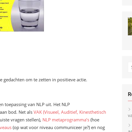
S
fo
 gedachten om te zetten in positieve actie.
R
 en toepassing van NLP uit. Het NLP
aan bod. Net als
VAK (Visueel, Auditief, Kinesthetisch
v
juiste vragen stellen),
NLP metaprogramma’s
(hoe
iveaus
(op wat voor niveau communiceer je?) en nog
a