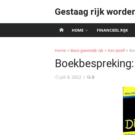
Skip
Gestaag rijk worde
to
content
HOME
FINANCIEEL RIJK
»
»
»
Home
Basis geestelijk rijk
Ken jezelf
Bo
Boekbespreking
Posted
juli 8, 2022
0
on