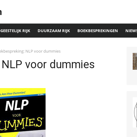
n
GEESTELIJK RIJK
DUURZAAM RIJK
BOEKBESPREKINGEN
NIEW
ekbespreking: NLP voor dummies
: NLP voor dummies