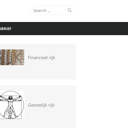
Search
Search
for:
SBRIEF
Financieel rijk
Geestelijk rijk