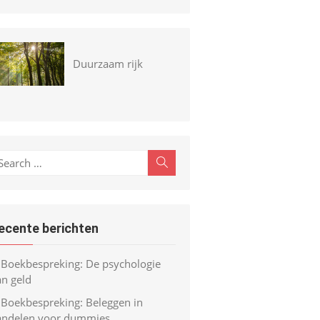
Duurzaam rijk
earch
Search
r:
ecente berichten
Boekbespreking: De psychologie
an geld
Boekbespreking: Beleggen in
andelen voor dummies