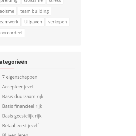
spreiding
stoicisme
stress
taoisme
team building
teamwork
Uitgaven
verkopen
vooroordeel
ategorieën
7 eigenschappen
Accepteer jezelf
Basis duurzaam rijk
Basis financieel rijk
Basis geestelijk rijk
Betaal eerst jezelf
Blijven leren