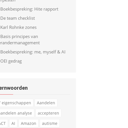
Boekbespreking: Hite rapport
De team checklist
Karl Rohnke zones
Basis principes van
erandermanagement
Boekbespreking: me, myself & AI
OEI gedrag
ernwoorden
7 eigenschappen
Aandelen
aandelen analyse
accepteren
ACT
AI
Amazon
autisme