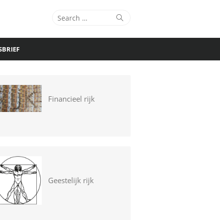
Search
Search
for:
SBRIEF
Financieel rijk
Geestelijk rijk