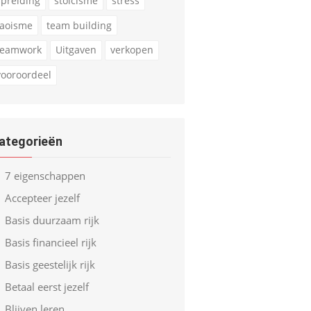
spreiding
stoicisme
stress
taoisme
team building
teamwork
Uitgaven
verkopen
vooroordeel
ategorieën
7 eigenschappen
Accepteer jezelf
Basis duurzaam rijk
Basis financieel rijk
Basis geestelijk rijk
Betaal eerst jezelf
Blijven leren