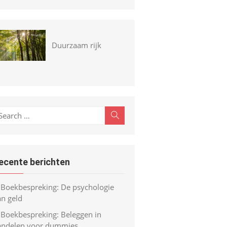
Duurzaam rijk
earch
Search
r:
ecente berichten
Boekbespreking: De psychologie
an geld
Boekbespreking: Beleggen in
andelen voor dummies