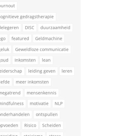
burnout
cognitieve gedragstherapie
delegeren
DISC
duurzaamheid
ego
featured
Geldmachine
geluk
Geweldloze communicatie
goud
Inkomsten
lean
leiderschap
leiding geven
leren
liefde
meer inkomsten
megatrend
mensenkennis
mindfulness
motivatie
NLP
onderhandelen
ontspullen
opvoeden
Risico
Scheiden