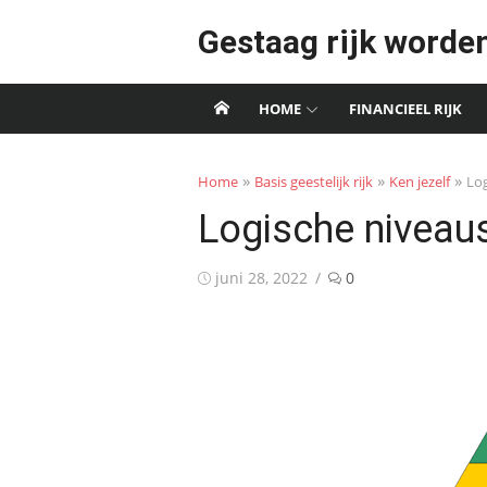
Skip
Gestaag rijk worde
to
content
HOME
FINANCIEEL RIJK
»
»
»
Home
Basis geestelijk rijk
Ken jezelf
Log
Logische niveaus
Posted
juni 28, 2022
0
on