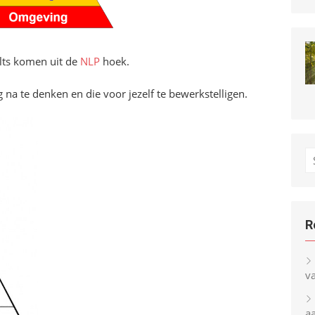
lts komen uit de
NLP
hoek.
na te denken en die voor jezelf te bewerkstelligen.
S
fo
R
v
a