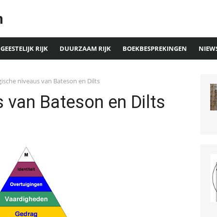
n
GEESTELIJK RIJK
DUURZAAM RIJK
BOEKBESPREKINGEN
NIEW
ische niveaus van Bateson en Dilts
 van Bateson en Dilts