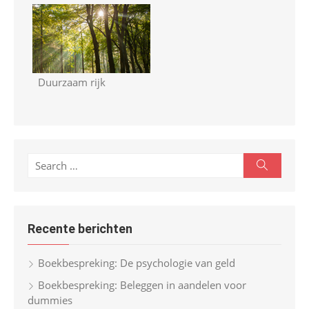
Duurzaam rijk
S
S
e
e
a
r
a
c
r
h
Recente berichten
c
h
Boekbespreking: De psychologie van geld
f
Boekbespreking: Beleggen in aandelen voor
o
dummies
r