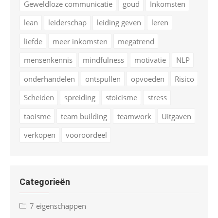
Geweldloze communicatie
goud
Inkomsten
lean
leiderschap
leiding geven
leren
liefde
meer inkomsten
megatrend
mensenkennis
mindfulness
motivatie
NLP
onderhandelen
ontspullen
opvoeden
Risico
Scheiden
spreiding
stoicisme
stress
taoisme
team building
teamwork
Uitgaven
verkopen
vooroordeel
Categorieën
7 eigenschappen