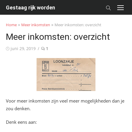
Skip
Gestaag rijk worden
to
content
»
»
Home
Meer inkomsten
Meer inkomsten: overzicht
Meer inkomsten: overzicht
Posted
juni 29, 2019
1
on
Voor meer inkomsten zijn veel meer mogelijkheden dan je
zou denken.
Denk eens aan: