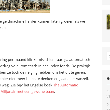
ze geldmachine harder kunnen laten groeien als we
ken.
S
ering per maand klinkt misschien raar: ga automatisch
fo
edrag volautomatisch in een index fonds. De praktijk
ben ze toch de neiging hebben om het uit te geven.
R
hier niet meer bij na te denken en gaat alles vanzelf.
s weg. Zie bijv het Engelse boek
The Automatic
k
Miljonair met een gewone baan
.
v
a