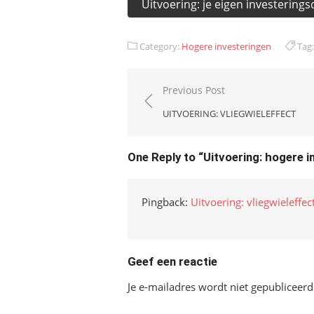
Uitvoering: je eigen investering
Category:
Hogere investeringen
Tag
Bericht
Previous Post
navigatie
UITVOERING: VLIEGWIELEFFECT
One Reply to “Uitvoering: hogere 
Pingback:
Uitvoering: vliegwieleffec
Geef een reactie
Je e-mailadres wordt niet gepubliceerd