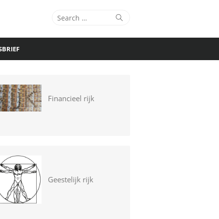
Search
Search
for:
SBRIEF
Financieel rijk
Geestelijk rijk