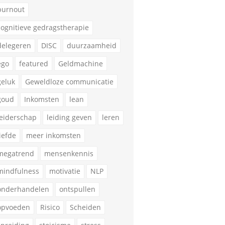
burnout
cognitieve gedragstherapie
delegeren
DISC
duurzaamheid
ego
featured
Geldmachine
geluk
Geweldloze communicatie
goud
Inkomsten
lean
leiderschap
leiding geven
leren
liefde
meer inkomsten
megatrend
mensenkennis
mindfulness
motivatie
NLP
onderhandelen
ontspullen
opvoeden
Risico
Scheiden