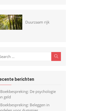
Duurzaam rijk
earch
Search
r:
ecente berichten
Boekbespreking: De psychologie
an geld
Boekbespreking: Beleggen in
andelen voor dummies