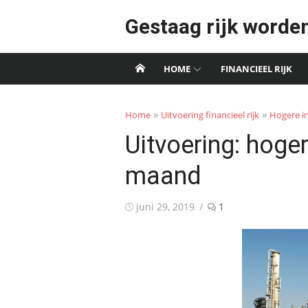
Skip
Gestaag rijk worde
to
content
HOME
FINANCIEEL RIJK
»
»
Home
Uitvoering financieel rijk
Hogere i
Uitvoering: hoger
maand
Posted
juni 29, 2019
1
on