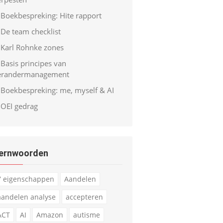
Boekbespreking: Hite rapport
De team checklist
Karl Rohnke zones
Basis principes van
erandermanagement
Boekbespreking: me, myself & AI
OEI gedrag
ernwoorden
7 eigenschappen
Aandelen
aandelen analyse
accepteren
ACT
AI
Amazon
autisme