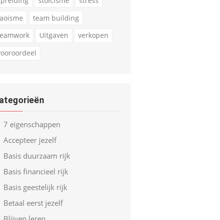
spreiding
stoicisme
stress
taoisme
team building
teamwork
Uitgaven
verkopen
vooroordeel
ategorieën
7 eigenschappen
Accepteer jezelf
Basis duurzaam rijk
Basis financieel rijk
Basis geestelijk rijk
Betaal eerst jezelf
Blijven leren