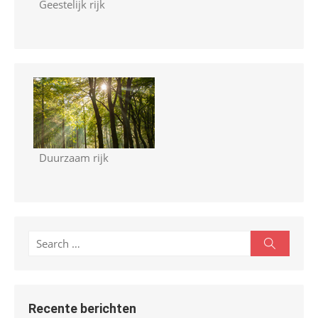
Geestelijk rijk
Duurzaam rijk
S
S
e
e
a
r
a
c
r
h
Recente berichten
c