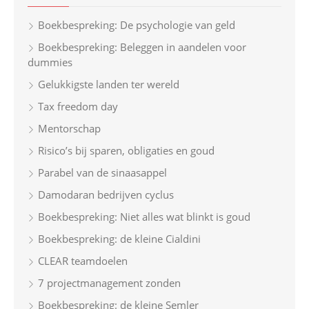
h
Boekbespreking: De psychologie van geld
f
Boekbespreking: Beleggen in aandelen voor
o
dummies
r
Gelukkigste landen ter wereld
:
Tax freedom day
Mentorschap
Risico’s bij sparen, obligaties en goud
Parabel van de sinaasappel
Damodaran bedrijven cyclus
Boekbespreking: Niet alles wat blinkt is goud
Boekbespreking: de kleine Cialdini
CLEAR teamdoelen
7 projectmanagement zonden
Boekbespreking: de kleine Semler