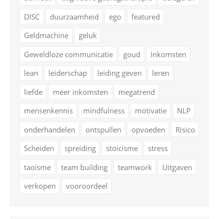
DISC
duurzaamheid
ego
featured
Geldmachine
geluk
Geweldloze communicatie
goud
Inkomsten
lean
leiderschap
leiding geven
leren
liefde
meer inkomsten
megatrend
mensenkennis
mindfulness
motivatie
NLP
onderhandelen
ontspullen
opvoeden
Risico
Scheiden
spreiding
stoicisme
stress
taoisme
team building
teamwork
Uitgaven
verkopen
vooroordeel