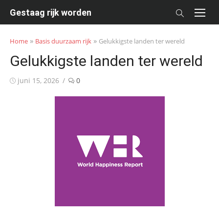
Skip
Gestaag rijk worden
to
content
»
»
Home
Basis duurzaam rijk
Gelukkigste landen ter wereld
Gelukkigste landen ter wereld
Posted
juni 15, 2026
0
on