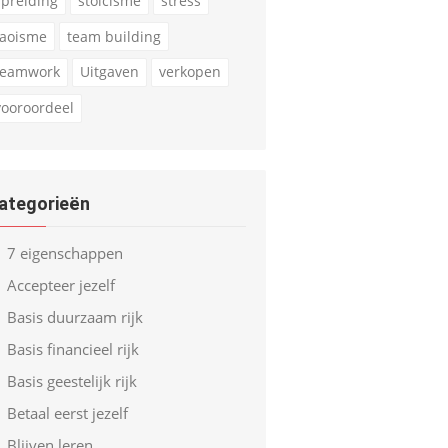
spreiding
stoicisme
stress
taoisme
team building
teamwork
Uitgaven
verkopen
vooroordeel
ategorieën
7 eigenschappen
Accepteer jezelf
Basis duurzaam rijk
Basis financieel rijk
Basis geestelijk rijk
Betaal eerst jezelf
Blijven leren