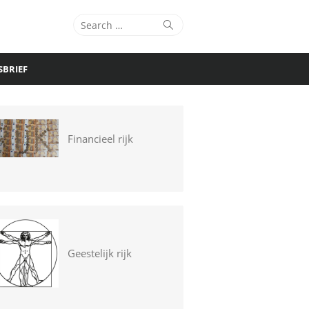
Search
Search
for:
SBRIEF
Financieel rijk
Geestelijk rijk