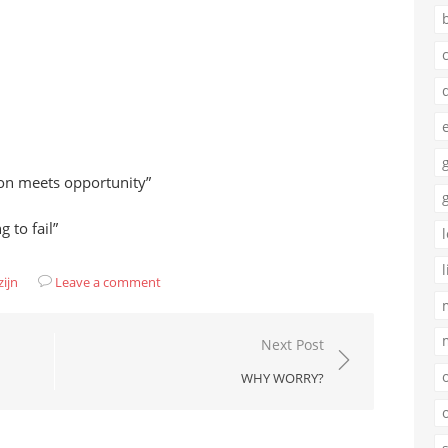
on meets opportunity”
 to fail”
zijn
Leave a comment
Next Post
WHY WORRY?