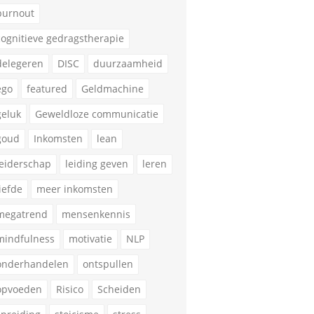
burnout
cognitieve gedragstherapie
delegeren
DISC
duurzaamheid
ego
featured
Geldmachine
geluk
Geweldloze communicatie
goud
Inkomsten
lean
leiderschap
leiding geven
leren
liefde
meer inkomsten
megatrend
mensenkennis
mindfulness
motivatie
NLP
onderhandelen
ontspullen
opvoeden
Risico
Scheiden