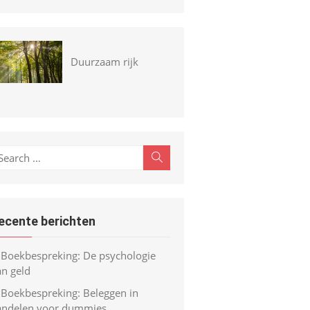
Duurzaam rijk
earch
Search
r:
ecente berichten
Boekbespreking: De psychologie
an geld
Boekbespreking: Beleggen in
andelen voor dummies