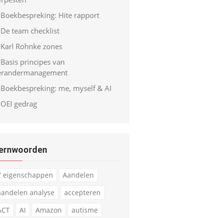
Boekbespreking: Hite rapport
De team checklist
Karl Rohnke zones
Basis principes van
erandermanagement
Boekbespreking: me, myself & AI
OEI gedrag
ernwoorden
7 eigenschappen
Aandelen
aandelen analyse
accepteren
ACT
AI
Amazon
autisme