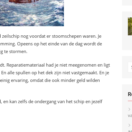
ud zeilschip nog voordat er stoomschepen waren. Je
stemming. Opeens op het einde van de dag wordt de
ig te stormen.
idt. Reparatiemateriaal had je niet meegenomen en ligt
S
 En alle spullen op het dek zijn niet vastgemaakt. En je
fo
nig ervaring, omdat die ook minder geld wilden
R
d, en kan zelfs de ondergang van het schip en jezelf
v
a