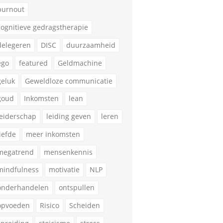
burnout
cognitieve gedragstherapie
delegeren
DISC
duurzaamheid
ego
featured
Geldmachine
geluk
Geweldloze communicatie
goud
Inkomsten
lean
leiderschap
leiding geven
leren
liefde
meer inkomsten
megatrend
mensenkennis
mindfulness
motivatie
NLP
onderhandelen
ontspullen
opvoeden
Risico
Scheiden