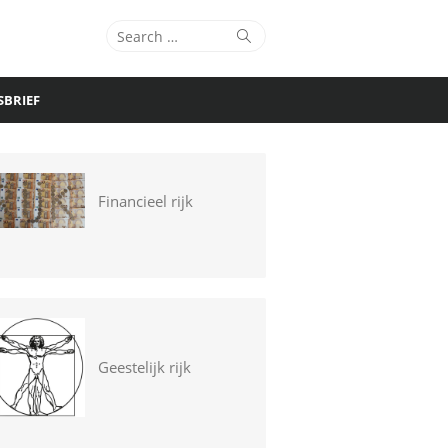
Search
Search
for:
SBRIEF
Financieel rijk
Geestelijk rijk