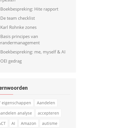
Boekbespreking: Hite rapport
De team checklist
Karl Rohnke zones
Basis principes van
erandermanagement
Boekbespreking: me, myself & AI
OEI gedrag
ernwoorden
7 eigenschappen
Aandelen
aandelen analyse
accepteren
ACT
AI
Amazon
autisme