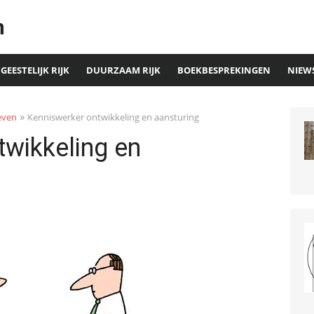
n
GEESTELIJK RIJK
DUURZAAM RIJK
BOEKBESPREKINGEN
NIEW
»
even
Kenniswerker ontwikkeling en aansturing
twikkeling en