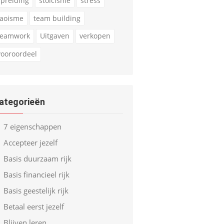
spreiding
stoicisme
stress
taoisme
team building
teamwork
Uitgaven
verkopen
vooroordeel
ategorieën
7 eigenschappen
Accepteer jezelf
Basis duurzaam rijk
Basis financieel rijk
Basis geestelijk rijk
Betaal eerst jezelf
Blijven leren