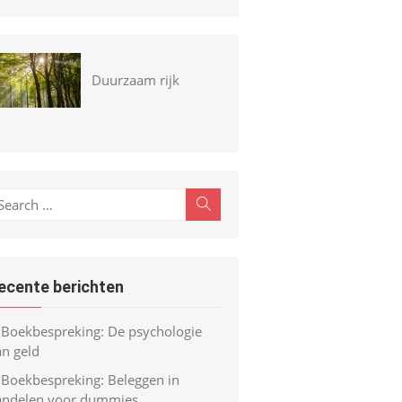
Duurzaam rijk
earch
Search
r:
ecente berichten
Boekbespreking: De psychologie
an geld
Boekbespreking: Beleggen in
andelen voor dummies