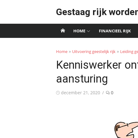
Skip
Gestaag rijk worde
to
content
HOME
FINANCIEEL RIJK
»
»
Home
Uitvoering geestelijk rijk
Leiding g
Kenniswerker on
aansturing
Posted
december 21, 2020
0
on