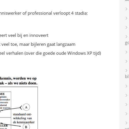
niswerker of professional verloopt 4 stadia:
leert veel bij en innoveert
g
st veel toe, maar bijleren gaat langzaam
t veel verhalen (over die goede oude Windows XP tijd)
bl
v