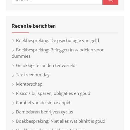
e
e
a
r
a
c
r
h
Recente berichten
c
h
Boekbespreking: De psychologie van geld
f
Boekbespreking: Beleggen in aandelen voor
o
dummies
r
Gelukkigste landen ter wereld
:
Tax freedom day
Mentorschap
Risico’s bij sparen, obligaties en goud
Parabel van de sinaasappel
Damodaran bedrijven cyclus
Boekbespreking: Niet alles wat blinkt is goud