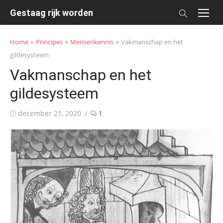
Skip
Gestaag rijk worden
to
content
»
»
»
Home
Principes
Mensenkennis
Vakmanschap en het
gildesysteem
Vakmanschap en het
gildesysteem
Posted
december 21, 2020
1
on