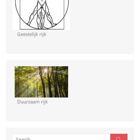
Geestelijk rijk
Duurzaam rijk
S
S