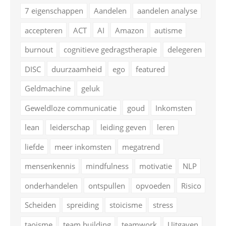
7 eigenschappen
Aandelen
aandelen analyse
accepteren
ACT
AI
Amazon
autisme
burnout
cognitieve gedragstherapie
delegeren
DISC
duurzaamheid
ego
featured
Geldmachine
geluk
Geweldloze communicatie
goud
Inkomsten
lean
leiderschap
leiding geven
leren
liefde
meer inkomsten
megatrend
mensenkennis
mindfulness
motivatie
NLP
onderhandelen
ontspullen
opvoeden
Risico
Scheiden
spreiding
stoicisme
stress
taoisme
team building
teamwork
Uitgaven