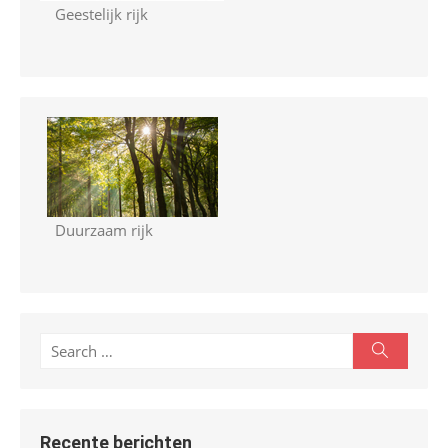
Geestelijk rijk
Duurzaam rijk
S
S
e
e
a
r
a
c
r
h
Recente berichten