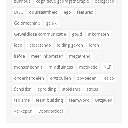
burnout
cognitieve gedragstherapie
delegeren
DISC
duurzaamheid
ego
featured
Geldmachine
geluk
Geweldloze communicatie
goud
Inkomsten
lean
leiderschap
leiding geven
leren
liefde
meer inkomsten
megatrend
mensenkennis
mindfulness
motivatie
NLP
onderhandelen
ontspullen
opvoeden
Risico
Scheiden
spreiding
stoicisme
stress
taoisme
team building
teamwork
Uitgaven
verkopen
vooroordeel