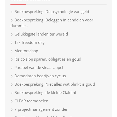
c
h
Boekbespreking: De psychologie van geld
f
Boekbespreking: Beleggen in aandelen voor
o
dummies
r
Gelukkigste landen ter wereld
:
Tax freedom day
Mentorschap
Risico’s bij sparen, obligaties en goud
Parabel van de sinaasappel
Damodaran bedrijven cyclus
Boekbespreking: Niet alles wat blinkt is goud
Boekbespreking: de kleine Cialdini
CLEAR teamdoelen
7 projectmanagement zonden