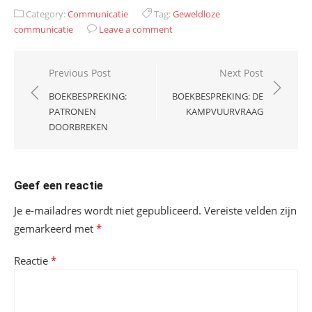
Category:
Communicatie
Tag:
Geweldloze
communicatie
Leave a comment
Bericht
Previous Post
Next Post
navigatie
BOEKBESPREKING:
BOEKBESPREKING: DE
PATRONEN
KAMPVUURVRAAG
DOORBREKEN
Geef een reactie
Je e-mailadres wordt niet gepubliceerd.
Vereiste velden zijn
gemarkeerd met
*
Reactie
*