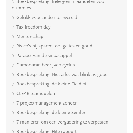
Boekbespreking: Beleggen in aandelen voor
o
dummies
r
Gelukkigste landen ter wereld
:
Tax freedom day
Mentorschap
Risico’s bij sparen, obligaties en goud
Parabel van de sinaasappel
Damodaran bedrijven cyclus
Boekbespreking: Niet alles wat blinkt is goud
Boekbespreking: de kleine Cialdini
CLEAR teamdoelen
7 projectmanagement zonden
Boekbespreking: de kleine Semler
7 manieren om een vergadering te verpesten
Boekbespreking: Hite rapport