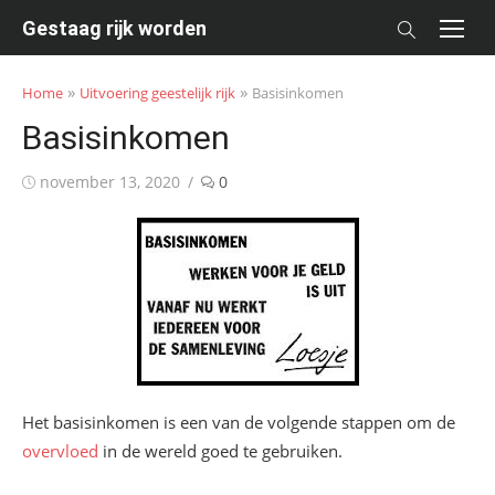
Skip
Gestaag rijk worden
to
content
»
»
Home
Uitvoering geestelijk rijk
Basisinkomen
Basisinkomen
Posted
november 13, 2020
0
on
Het basisinkomen is een van de volgende stappen om de
overvloed
in de wereld goed te gebruiken.