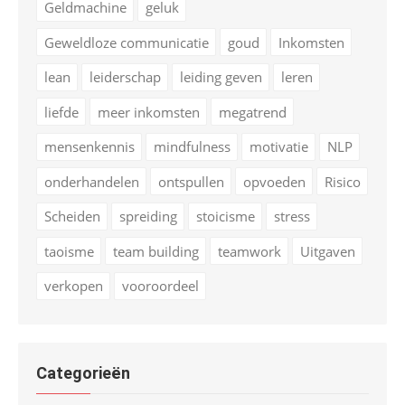
Geldmachine
geluk
Geweldloze communicatie
goud
Inkomsten
lean
leiderschap
leiding geven
leren
liefde
meer inkomsten
megatrend
mensenkennis
mindfulness
motivatie
NLP
onderhandelen
ontspullen
opvoeden
Risico
Scheiden
spreiding
stoicisme
stress
taoisme
team building
teamwork
Uitgaven
verkopen
vooroordeel
Categorieën