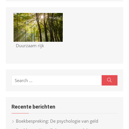
Duurzaam rijk
S
S
e
e
a
r
a
c
r
h
Recente berichten
c
h
Boekbespreking: De psychologie van geld
f