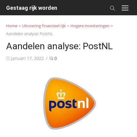
Skip
Gestaag rijk worden
to
content
»
»
»
Home
Uitvoering financieel rijk
Hogere investeringen
Aandelen analyse: PostNL
Aandelen analyse: PostNL
Posted
januari 17, 2022
0
on