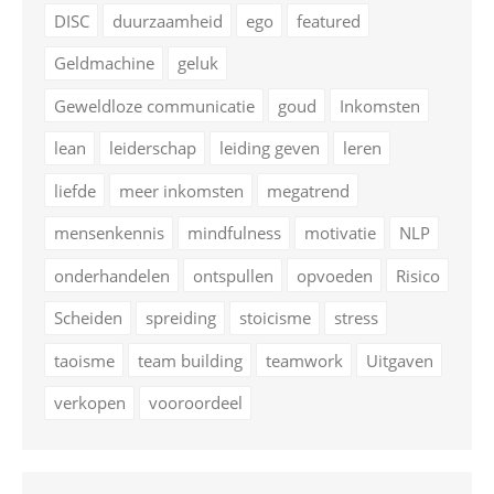
DISC
duurzaamheid
ego
featured
Geldmachine
geluk
Geweldloze communicatie
goud
Inkomsten
lean
leiderschap
leiding geven
leren
liefde
meer inkomsten
megatrend
mensenkennis
mindfulness
motivatie
NLP
onderhandelen
ontspullen
opvoeden
Risico
Scheiden
spreiding
stoicisme
stress
taoisme
team building
teamwork
Uitgaven
verkopen
vooroordeel