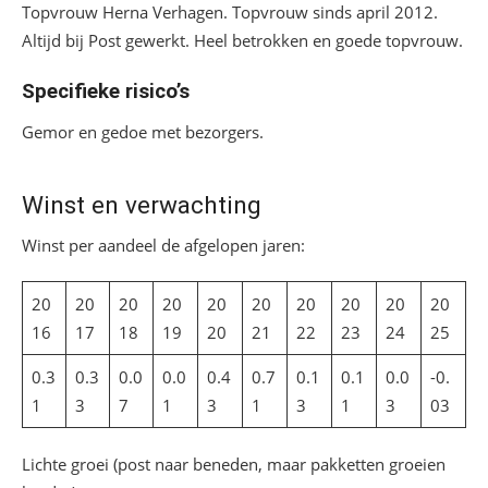
Topvrouw Herna Verhagen. Topvrouw sinds april 2012.
Altijd bij Post gewerkt. Heel betrokken en goede topvrouw.
Specifieke risico’s
Gemor en gedoe met bezorgers.
Winst en verwachting
Winst per aandeel de afgelopen jaren:
20
20
20
20
20
20
20
20
20
20
16
17
18
19
20
21
22
23
24
25
0.3
0.3
0.0
0.0
0.4
0.7
0.1
0.1
0.0
-0.
1
3
7
1
3
1
3
1
3
03
Lichte groei (post naar beneden, maar pakketten groeien