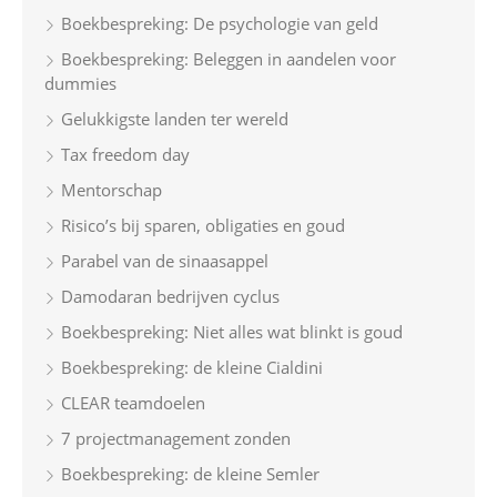
h
Boekbespreking: De psychologie van geld
f
Boekbespreking: Beleggen in aandelen voor
o
dummies
r
Gelukkigste landen ter wereld
:
Tax freedom day
Mentorschap
Risico’s bij sparen, obligaties en goud
Parabel van de sinaasappel
Damodaran bedrijven cyclus
Boekbespreking: Niet alles wat blinkt is goud
Boekbespreking: de kleine Cialdini
CLEAR teamdoelen
7 projectmanagement zonden
Boekbespreking: de kleine Semler