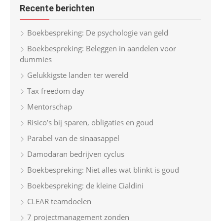
Recente berichten
c
h
Boekbespreking: De psychologie van geld
f
Boekbespreking: Beleggen in aandelen voor
o
dummies
r
Gelukkigste landen ter wereld
:
Tax freedom day
Mentorschap
Risico’s bij sparen, obligaties en goud
Parabel van de sinaasappel
Damodaran bedrijven cyclus
Boekbespreking: Niet alles wat blinkt is goud
Boekbespreking: de kleine Cialdini
CLEAR teamdoelen
7 projectmanagement zonden