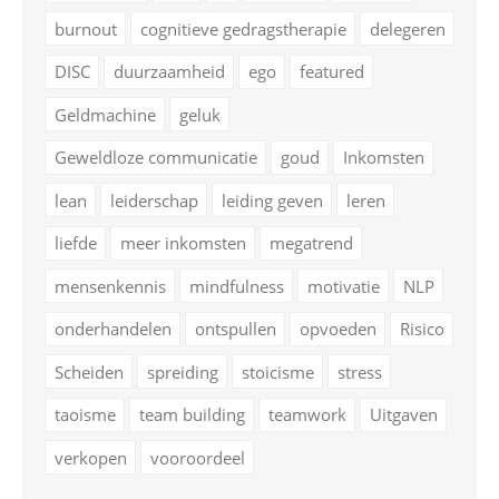
burnout
cognitieve gedragstherapie
delegeren
DISC
duurzaamheid
ego
featured
Geldmachine
geluk
Geweldloze communicatie
goud
Inkomsten
lean
leiderschap
leiding geven
leren
liefde
meer inkomsten
megatrend
mensenkennis
mindfulness
motivatie
NLP
onderhandelen
ontspullen
opvoeden
Risico
Scheiden
spreiding
stoicisme
stress
taoisme
team building
teamwork
Uitgaven
verkopen
vooroordeel