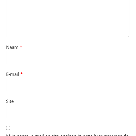
Naam
*
E-mail
*
Site
Mijn naam, e-mail en site opslaan in deze browser voor de