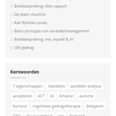
Boekbespreking: Hite rapport
De team checklist
Karl Rohnke zones
Basis principes van verandermanagement
Boekbespreking: me, myself & AI
OEI gedrag
Kernwoorden
7 eigenschappen
Aandelen
aandelen analyse
accepteren
ACT
AI
Amazon
autisme
burnout
cognitieve gedragstherapie
delegeren
DISC
duurzaamheid
ego
featured