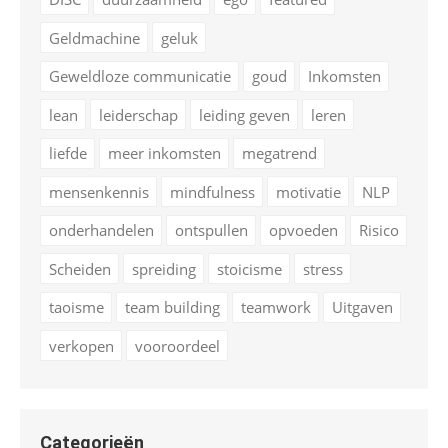
Geldmachine
geluk
Geweldloze communicatie
goud
Inkomsten
lean
leiderschap
leiding geven
leren
liefde
meer inkomsten
megatrend
mensenkennis
mindfulness
motivatie
NLP
onderhandelen
ontspullen
opvoeden
Risico
Scheiden
spreiding
stoicisme
stress
taoisme
team building
teamwork
Uitgaven
verkopen
vooroordeel
Categorieën