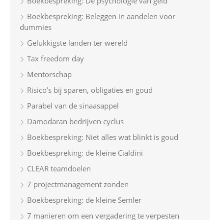
Boekbespreking: De psychologie van geld
f
Boekbespreking: Beleggen in aandelen voor
o
dummies
r
Gelukkigste landen ter wereld
:
Tax freedom day
Mentorschap
Risico’s bij sparen, obligaties en goud
Parabel van de sinaasappel
Damodaran bedrijven cyclus
Boekbespreking: Niet alles wat blinkt is goud
Boekbespreking: de kleine Cialdini
CLEAR teamdoelen
7 projectmanagement zonden
Boekbespreking: de kleine Semler
7 manieren om een vergadering te verpesten