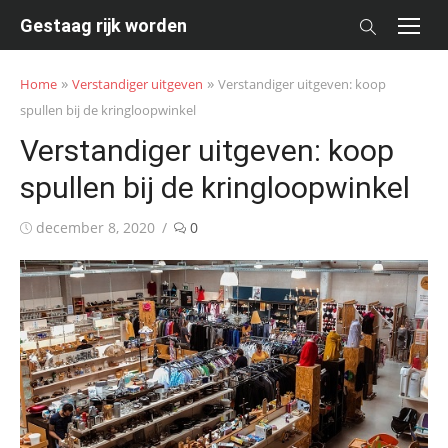
Skip
Gestaag rijk worden
to
content
»
»
Home
Verstandiger uitgeven
Verstandiger uitgeven: koop
spullen bij de kringloopwinkel
Verstandiger uitgeven: koop
spullen bij de kringloopwinkel
Posted
december 8, 2020
0
on