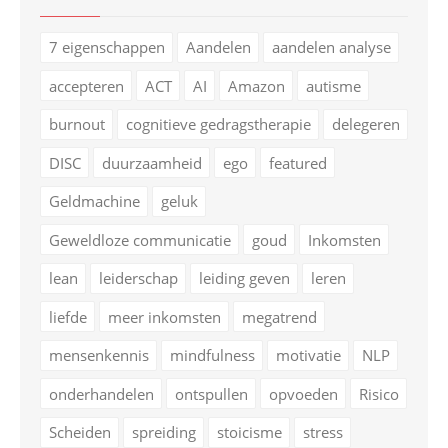
7 eigenschappen
Aandelen
aandelen analyse
accepteren
ACT
AI
Amazon
autisme
burnout
cognitieve gedragstherapie
delegeren
DISC
duurzaamheid
ego
featured
Geldmachine
geluk
Geweldloze communicatie
goud
Inkomsten
lean
leiderschap
leiding geven
leren
liefde
meer inkomsten
megatrend
mensenkennis
mindfulness
motivatie
NLP
onderhandelen
ontspullen
opvoeden
Risico
Scheiden
spreiding
stoicisme
stress