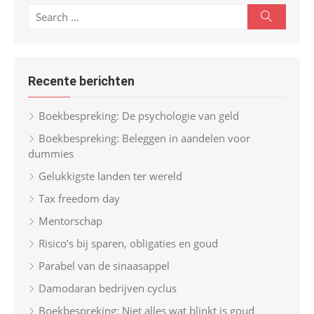
S
S
e
e
a
r
a
c
r
h
Recente berichten
c
h
Boekbespreking: De psychologie van geld
f
Boekbespreking: Beleggen in aandelen voor
o
dummies
r
Gelukkigste landen ter wereld
:
Tax freedom day
Mentorschap
Risico’s bij sparen, obligaties en goud
Parabel van de sinaasappel
Damodaran bedrijven cyclus
Boekbespreking: Niet alles wat blinkt is goud