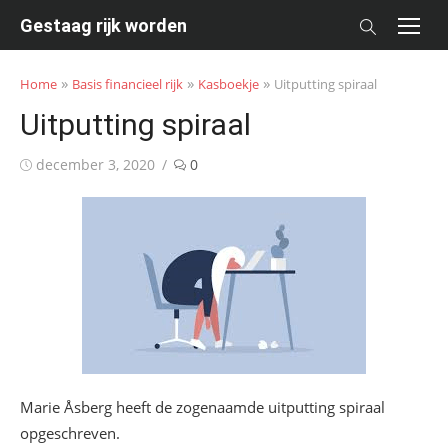
Skip
Gestaag rijk worden
to
content
»
»
»
Home
Basis financieel rijk
Kasboekje
Uitputting spiraal
Uitputting spiraal
Posted
december 3, 2020
0
on
Marie Åsberg heeft de zogenaamde uitputting spiraal
opgeschreven.