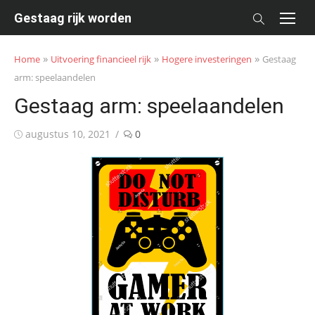
Skip
Gestaag rijk worden
to
content
»
»
»
Home
Uitvoering financieel rijk
Hogere investeringen
Gestaag
arm: speelaandelen
Gestaag arm: speelaandelen
Posted
augustus 10, 2021
0
on