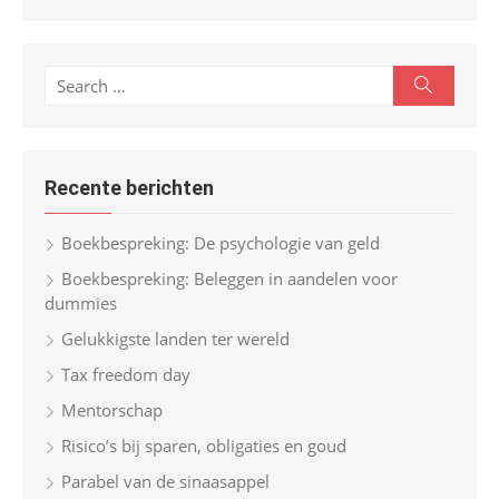
S
S
e
e
a
r
a
c
r
h
Recente berichten
c
h
Boekbespreking: De psychologie van geld
f
Boekbespreking: Beleggen in aandelen voor
o
dummies
r
Gelukkigste landen ter wereld
:
Tax freedom day
Mentorschap
Risico’s bij sparen, obligaties en goud
Parabel van de sinaasappel