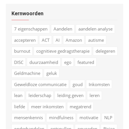
Kernwoorden
7 eigenschappen
Aandelen
aandelen analyse
accepteren
ACT
AI
Amazon
autisme
burnout
cognitieve gedragstherapie
delegeren
DISC
duurzaamheid
ego
featured
Geldmachine
geluk
Geweldloze communicatie
goud
Inkomsten
lean
leiderschap
leiding geven
leren
liefde
meer inkomsten
megatrend
mensenkennis
mindfulness
motivatie
NLP
onderhandelen
ontspullen
opvoeden
Risico