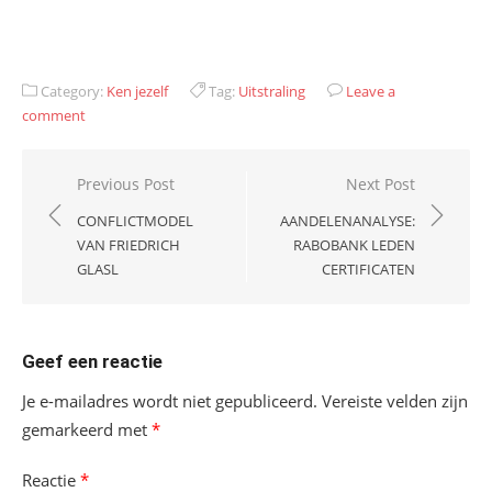
Category:
Ken jezelf
Tag:
Uitstraling
Leave a
comment
Bericht
Previous Post
Next Post
navigatie
CONFLICTMODEL
AANDELENANALYSE:
VAN FRIEDRICH
RABOBANK LEDEN
GLASL
CERTIFICATEN
Geef een reactie
Je e-mailadres wordt niet gepubliceerd.
Vereiste velden zijn
gemarkeerd met
*
Reactie
*