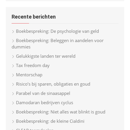
r
a
c
r
h
Recente berichten
c
h
Boekbespreking: De psychologie van geld
f
Boekbespreking: Beleggen in aandelen voor
o
dummies
r
Gelukkigste landen ter wereld
:
Tax freedom day
Mentorschap
Risico’s bij sparen, obligaties en goud
Parabel van de sinaasappel
Damodaran bedrijven cyclus
Boekbespreking: Niet alles wat blinkt is goud
Boekbespreking: de kleine Cialdini