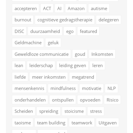
accepteren
ACT
AI
Amazon
autisme
burnout
cognitieve gedragstherapie
delegeren
DISC
duurzaamheid
ego
featured
Geldmachine
geluk
Geweldloze communicatie
goud
Inkomsten
lean
leiderschap
leiding geven
leren
liefde
meer inkomsten
megatrend
mensenkennis
mindfulness
motivatie
NLP
onderhandelen
ontspullen
opvoeden
Risico
Scheiden
spreiding
stoicisme
stress
taoisme
team building
teamwork
Uitgaven