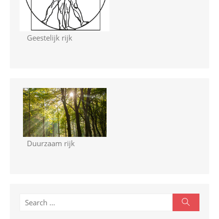
Geestelijk rijk
Duurzaam rijk
S
S
e
e
a