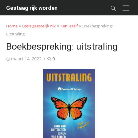
Skip
Gestaag rijk worden
to
content
»
»
»
Home
Basis geestelijk rijk
Ken jezelf
Boekbespreking:
uitstraling
Boekbespreking: uitstraling
Posted
maart 14, 2022
0
on