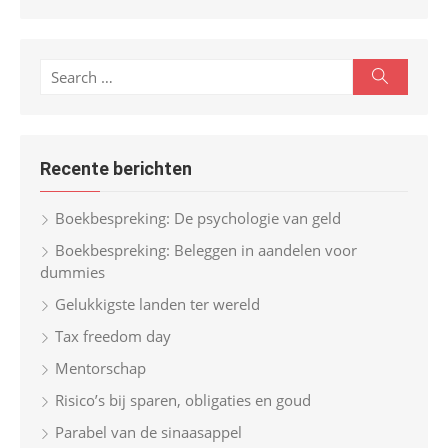
S
S
e
e
a
r
a
c
r
h
Recente berichten
c
h
Boekbespreking: De psychologie van geld
f
Boekbespreking: Beleggen in aandelen voor
o
dummies
r
Gelukkigste landen ter wereld
:
Tax freedom day
Mentorschap
Risico’s bij sparen, obligaties en goud
Parabel van de sinaasappel