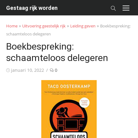
Skip
Gestaag rijk worden
to
content
»
»
»
Home
Uitvoering geestelijk rijk
Leiding geven
Boekbespreking:
schaamteloos delegeren
Boekbespreking:
schaamteloos delegeren
Posted
januari 10, 2022
0
on