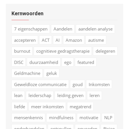
Kernwoorden
7 eigenschappen
Aandelen
aandelen analyse
accepteren
ACT
AI
Amazon
autisme
burnout
cognitieve gedragstherapie
delegeren
DISC
duurzaamheid
ego
featured
Geldmachine
geluk
Geweldloze communicatie
goud
Inkomsten
lean
leiderschap
leiding geven
leren
liefde
meer inkomsten
megatrend
mensenkennis
mindfulness
motivatie
NLP
onderhandelen
ontspullen
opvoeden
Risico