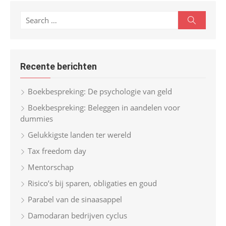
S
S
e
e
a
r
a
c
r
h
Recente berichten
c
h
Boekbespreking: De psychologie van geld
f
Boekbespreking: Beleggen in aandelen voor
o
dummies
r
Gelukkigste landen ter wereld
:
Tax freedom day
Mentorschap
Risico’s bij sparen, obligaties en goud
Parabel van de sinaasappel
Damodaran bedrijven cyclus