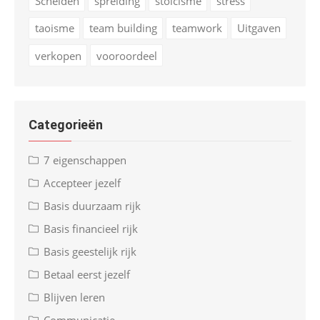
Scheiden
spreiding
stoicisme
stress
taoisme
team building
teamwork
Uitgaven
verkopen
vooroordeel
Categorieën
7 eigenschappen
Accepteer jezelf
Basis duurzaam rijk
Basis financieel rijk
Basis geestelijk rijk
Betaal eerst jezelf
Blijven leren
Communicatie