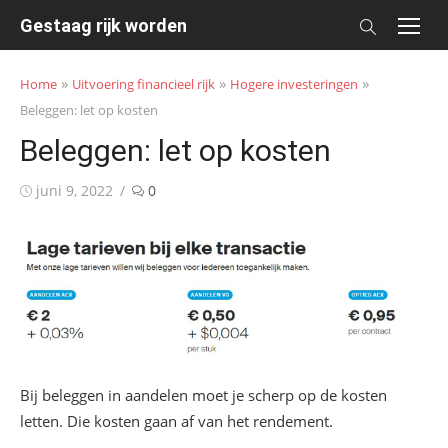
Skip
Gestaag rijk worden
to
content
»
»
»
Home
Uitvoering financieel rijk
Hogere investeringen
Beleggen: let op kosten
Beleggen: let op kosten
Posted
juni 9, 2022
0
on
Bij beleggen in aandelen moet je scherp op de kosten
letten. Die kosten gaan af van het rendement.