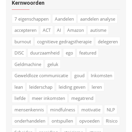
Kernwoorden
7 eigenschappen
Aandelen
aandelen analyse
accepteren
ACT
AI
Amazon
autisme
burnout
cognitieve gedragstherapie
delegeren
DISC
duurzaamheid
ego
featured
Geldmachine
geluk
Geweldloze communicatie
goud
Inkomsten
lean
leiderschap
leiding geven
leren
liefde
meer inkomsten
megatrend
mensenkennis
mindfulness
motivatie
NLP
onderhandelen
ontspullen
opvoeden
Risico