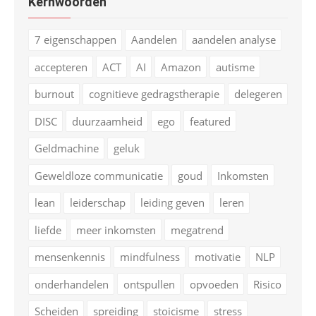
Kernwoorden
7 eigenschappen
Aandelen
aandelen analyse
accepteren
ACT
AI
Amazon
autisme
burnout
cognitieve gedragstherapie
delegeren
DISC
duurzaamheid
ego
featured
Geldmachine
geluk
Geweldloze communicatie
goud
Inkomsten
lean
leiderschap
leiding geven
leren
liefde
meer inkomsten
megatrend
mensenkennis
mindfulness
motivatie
NLP
onderhandelen
ontspullen
opvoeden
Risico
Scheiden
spreiding
stoicisme
stress