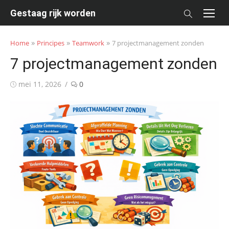
Skip
Gestaag rijk worden
to
content
»
»
»
Home
Principes
Teamwork
7 projectmanagement zonden
7 projectmanagement zonden
Posted
mei 11, 2026
0
on