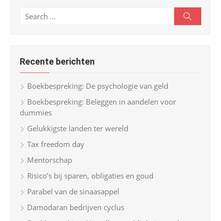
S
S
e
e
a
r
a
c
r
h
Recente berichten
c
h
Boekbespreking: De psychologie van geld
f
Boekbespreking: Beleggen in aandelen voor
o
dummies
r
Gelukkigste landen ter wereld
:
Tax freedom day
Mentorschap
Risico’s bij sparen, obligaties en goud
Parabel van de sinaasappel
Damodaran bedrijven cyclus