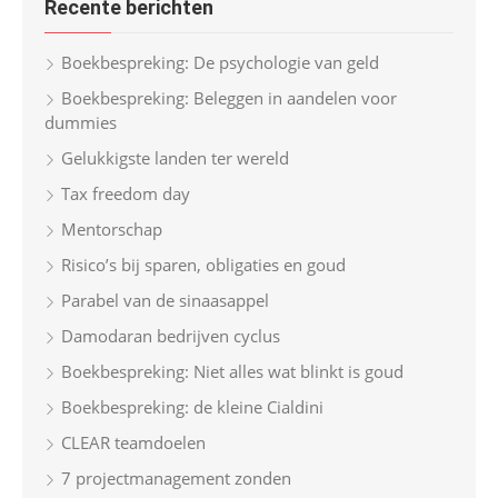
Recente berichten
c
h
Boekbespreking: De psychologie van geld
f
Boekbespreking: Beleggen in aandelen voor
o
dummies
r
Gelukkigste landen ter wereld
:
Tax freedom day
Mentorschap
Risico’s bij sparen, obligaties en goud
Parabel van de sinaasappel
Damodaran bedrijven cyclus
Boekbespreking: Niet alles wat blinkt is goud
Boekbespreking: de kleine Cialdini
CLEAR teamdoelen
7 projectmanagement zonden