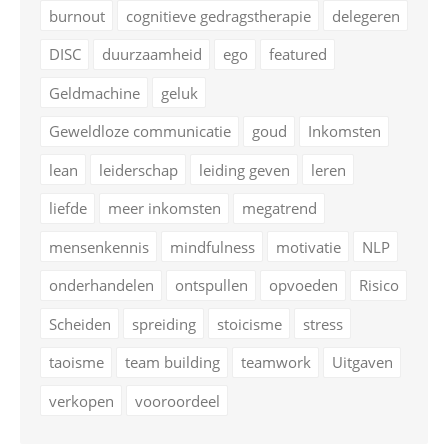
burnout
cognitieve gedragstherapie
delegeren
DISC
duurzaamheid
ego
featured
Geldmachine
geluk
Geweldloze communicatie
goud
Inkomsten
lean
leiderschap
leiding geven
leren
liefde
meer inkomsten
megatrend
mensenkennis
mindfulness
motivatie
NLP
onderhandelen
ontspullen
opvoeden
Risico
Scheiden
spreiding
stoicisme
stress
taoisme
team building
teamwork
Uitgaven
verkopen
vooroordeel