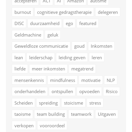
accepteren
ACT
AI
Amazon
autisme
burnout
cognitieve gedragstherapie
delegeren
DISC
duurzaamheid
ego
featured
Geldmachine
geluk
Geweldloze communicatie
goud
Inkomsten
lean
leiderschap
leiding geven
leren
liefde
meer inkomsten
megatrend
mensenkennis
mindfulness
motivatie
NLP
onderhandelen
ontspullen
opvoeden
Risico
Scheiden
spreiding
stoicisme
stress
taoisme
team building
teamwork
Uitgaven
verkopen
vooroordeel