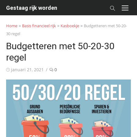
Skip
Gestaag rijk worden
to
content
»
»
»
Home
Basis financieel rijk
Kasboekje
Budgetteren met 50-20-
30 regel
Budgetteren met 50-20-30
regel
Posted
januari 21, 2021
0
on