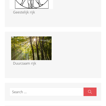
Geestelijk rijk
Duurzaam rijk
S
S
e
e
a
r
a
c