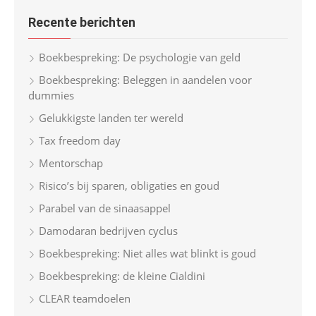
r
h
Recente berichten
c
h
Boekbespreking: De psychologie van geld
f
Boekbespreking: Beleggen in aandelen voor
o
dummies
r
Gelukkigste landen ter wereld
:
Tax freedom day
Mentorschap
Risico’s bij sparen, obligaties en goud
Parabel van de sinaasappel
Damodaran bedrijven cyclus
Boekbespreking: Niet alles wat blinkt is goud
Boekbespreking: de kleine Cialdini
CLEAR teamdoelen