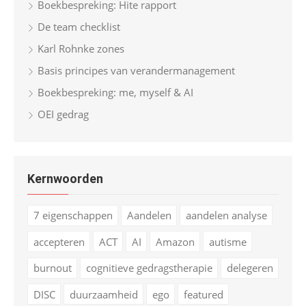
Boekbespreking: Hite rapport
De team checklist
Karl Rohnke zones
Basis principes van verandermanagement
Boekbespreking: me, myself & AI
OEI gedrag
Kernwoorden
7 eigenschappen
Aandelen
aandelen analyse
accepteren
ACT
AI
Amazon
autisme
burnout
cognitieve gedragstherapie
delegeren
DISC
duurzaamheid
ego
featured