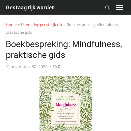
Skip
Gestaag rijk worden
to
content
»
»
Home
Uitvoering geestelijk rijk
Boekbespreking: Mindfulness,
praktische gids
Boekbespreking: Mindfulness,
praktische gids
Posted
november 30, 2020
0
on