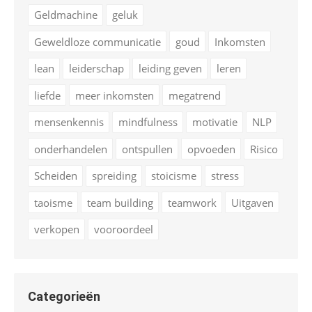
Geldmachine
geluk
Geweldloze communicatie
goud
Inkomsten
lean
leiderschap
leiding geven
leren
liefde
meer inkomsten
megatrend
mensenkennis
mindfulness
motivatie
NLP
onderhandelen
ontspullen
opvoeden
Risico
Scheiden
spreiding
stoicisme
stress
taoisme
team building
teamwork
Uitgaven
verkopen
vooroordeel
Categorieën