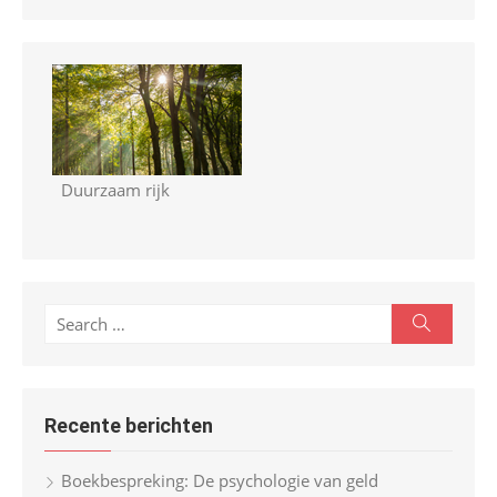
Duurzaam rijk
S
S
e
e
a
r
a
c
r
h
Recente berichten
c
h
Boekbespreking: De psychologie van geld
f