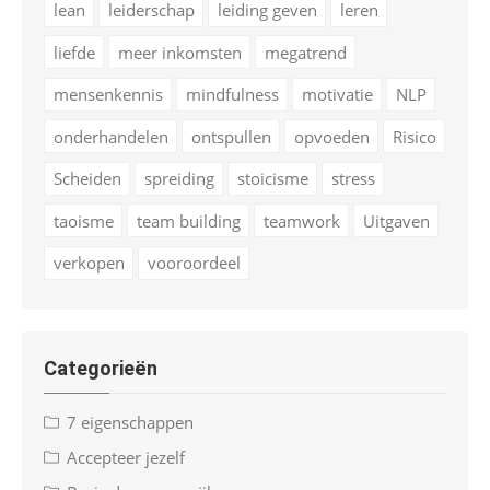
lean
leiderschap
leiding geven
leren
liefde
meer inkomsten
megatrend
mensenkennis
mindfulness
motivatie
NLP
onderhandelen
ontspullen
opvoeden
Risico
Scheiden
spreiding
stoicisme
stress
taoisme
team building
teamwork
Uitgaven
verkopen
vooroordeel
Categorieën
7 eigenschappen
Accepteer jezelf