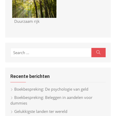
Duurzaam rijk
S
S
e
e
a
r
a
c
r
h
Recente berichten
c
h
Boekbespreking: De psychologie van geld
f
Boekbespreking: Beleggen in aandelen voor
o
dummies
r
Gelukkigste landen ter wereld
: