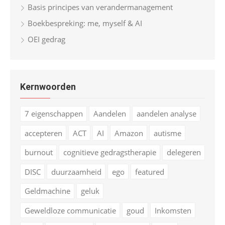
Basis principes van verandermanagement
Boekbespreking: me, myself & AI
OEI gedrag
Kernwoorden
7 eigenschappen
Aandelen
aandelen analyse
accepteren
ACT
AI
Amazon
autisme
burnout
cognitieve gedragstherapie
delegeren
DISC
duurzaamheid
ego
featured
Geldmachine
geluk
Geweldloze communicatie
goud
Inkomsten