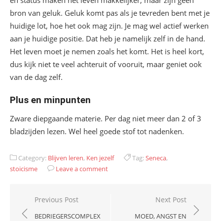
en status maken het leven makkelijker, maar zijn geen
bron van geluk. Geluk komt pas als je tevreden bent met je
huidige lot, hoe het ook mag zijn. Je mag wel actief werken
aan je huidige positie. Dat heb je namelijk zelf in de hand.
Het leven moet je nemen zoals het komt. Het is heel kort,
dus kijk niet te veel achteruit of vooruit, maar geniet ook
van de dag zelf.
Plus en minpunten
Zware diepgaande materie. Per dag niet meer dan 2 of 3
bladzijden lezen. Wel heel goede stof tot nadenken.
Category:
Blijven leren
,
Ken jezelf
Tag:
Seneca
,
stoicisme
Leave a comment
Bericht
Previous Post
Next Post
navigatie
BEDRIEGERSCOMPLEX
MOED, ANGST EN