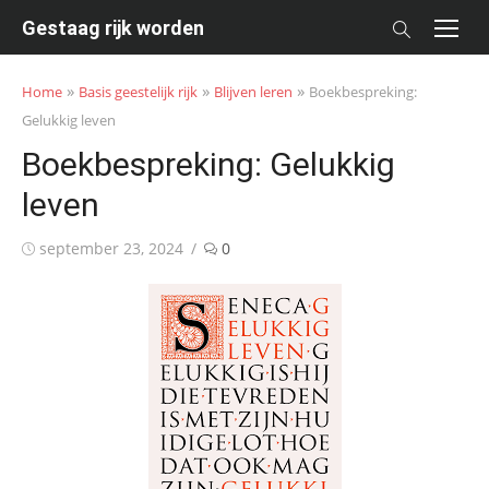
Skip
Gestaag rijk worden
to
content
»
»
»
Home
Basis geestelijk rijk
Blijven leren
Boekbespreking:
Gelukkig leven
Boekbespreking: Gelukkig
leven
Posted
september 23, 2024
0
on