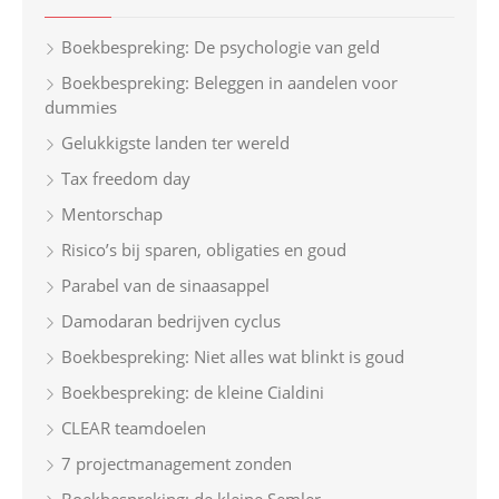
h
Boekbespreking: De psychologie van geld
f
Boekbespreking: Beleggen in aandelen voor
o
dummies
r
Gelukkigste landen ter wereld
:
Tax freedom day
Mentorschap
Risico’s bij sparen, obligaties en goud
Parabel van de sinaasappel
Damodaran bedrijven cyclus
Boekbespreking: Niet alles wat blinkt is goud
Boekbespreking: de kleine Cialdini
CLEAR teamdoelen
7 projectmanagement zonden
Boekbespreking: de kleine Semler