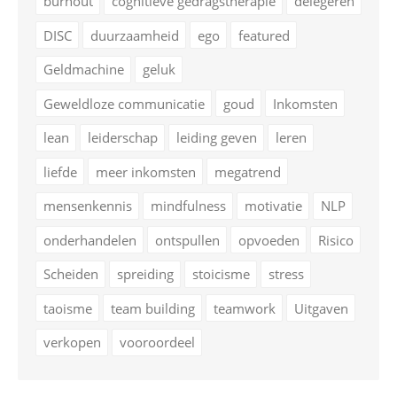
burnout
cognitieve gedragstherapie
delegeren
DISC
duurzaamheid
ego
featured
Geldmachine
geluk
Geweldloze communicatie
goud
Inkomsten
lean
leiderschap
leiding geven
leren
liefde
meer inkomsten
megatrend
mensenkennis
mindfulness
motivatie
NLP
onderhandelen
ontspullen
opvoeden
Risico
Scheiden
spreiding
stoicisme
stress
taoisme
team building
teamwork
Uitgaven
verkopen
vooroordeel