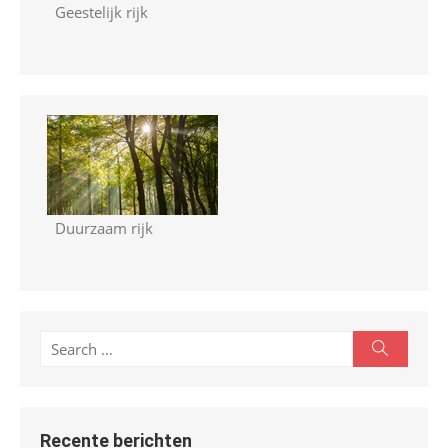
Geestelijk rijk
Duurzaam rijk
S
S
e
e
a
r
a
c
r
h
Recente berichten
c