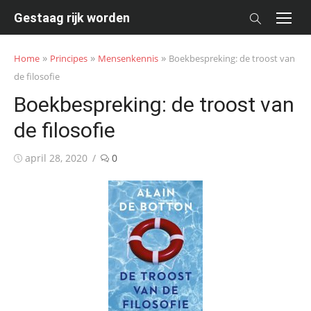
Skip
Gestaag rijk worden
to
content
»
»
»
Home
Principes
Mensenkennis
Boekbespreking: de troost van
de filosofie
Boekbespreking: de troost van
de filosofie
Posted
april 28, 2020
0
on