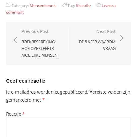
Category:
Mensenkennis
Tag:
filosofie
Leave a
comment
Bericht
Previous Post
Next Post
navigatie
BOEKBESPREKING:
DE 5 KEER WAAROM
HOE OVERLEEF IK
VRAAG
MOEILIJKE MENSEN?
Geef een reactie
Je e-mailadres wordt niet gepubliceerd.
Vereiste velden zijn
gemarkeerd met
*
Reactie
*