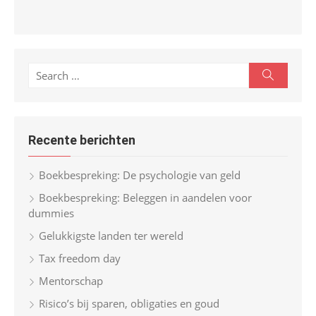
S
S
e
e
a
r
a
c
r
h
Recente berichten
c
h
Boekbespreking: De psychologie van geld
f
Boekbespreking: Beleggen in aandelen voor
o
dummies
r
Gelukkigste landen ter wereld
:
Tax freedom day
Mentorschap
Risico’s bij sparen, obligaties en goud