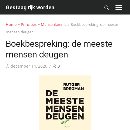
Skip
Gestaag rijk worden
to
content
»
»
»
Home
Principes
Mensenkennis
Boekbespreking: de meeste
mensen deugen
Boekbespreking: de meeste
mensen deugen
Posted
december 14, 2020
0
on