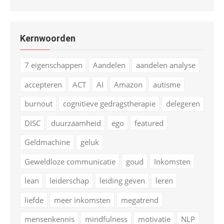
Kernwoorden
7 eigenschappen
Aandelen
aandelen analyse
accepteren
ACT
AI
Amazon
autisme
burnout
cognitieve gedragstherapie
delegeren
DISC
duurzaamheid
ego
featured
Geldmachine
geluk
Geweldloze communicatie
goud
Inkomsten
lean
leiderschap
leiding geven
leren
liefde
meer inkomsten
megatrend
mensenkennis
mindfulness
motivatie
NLP