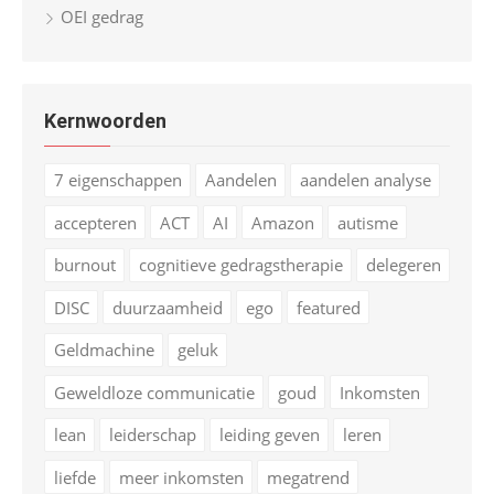
OEI gedrag
Kernwoorden
7 eigenschappen
Aandelen
aandelen analyse
accepteren
ACT
AI
Amazon
autisme
burnout
cognitieve gedragstherapie
delegeren
DISC
duurzaamheid
ego
featured
Geldmachine
geluk
Geweldloze communicatie
goud
Inkomsten
lean
leiderschap
leiding geven
leren
liefde
meer inkomsten
megatrend