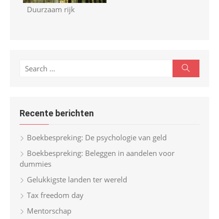
Duurzaam rijk
S
S
e
e
a
r
a
c
r
h
Recente berichten
c
h
Boekbespreking: De psychologie van geld
f
Boekbespreking: Beleggen in aandelen voor
o
dummies
r
Gelukkigste landen ter wereld
:
Tax freedom day
Mentorschap