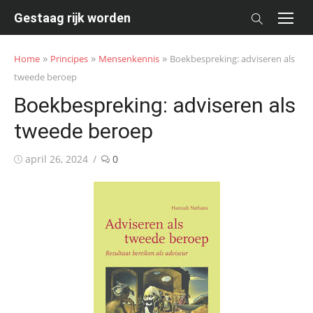
Skip
Gestaag rijk worden
to
content
»
»
»
Home
Principes
Mensenkennis
Boekbespreking: adviseren als
tweede beroep
Boekbespreking: adviseren als
tweede beroep
Posted
april 26, 2024
0
on