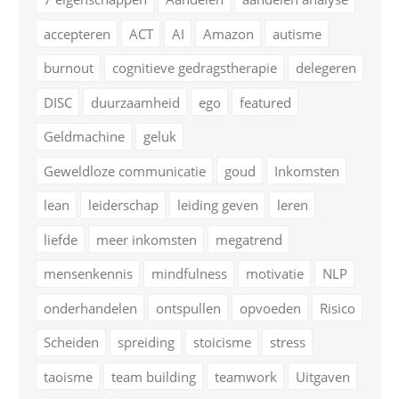
accepteren
ACT
AI
Amazon
autisme
burnout
cognitieve gedragstherapie
delegeren
DISC
duurzaamheid
ego
featured
Geldmachine
geluk
Geweldloze communicatie
goud
Inkomsten
lean
leiderschap
leiding geven
leren
liefde
meer inkomsten
megatrend
mensenkennis
mindfulness
motivatie
NLP
onderhandelen
ontspullen
opvoeden
Risico
Scheiden
spreiding
stoicisme
stress
taoisme
team building
teamwork
Uitgaven