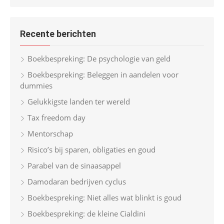
a
r
a
c
r
h
Recente berichten
c
h
Boekbespreking: De psychologie van geld
f
Boekbespreking: Beleggen in aandelen voor
o
dummies
r
Gelukkigste landen ter wereld
:
Tax freedom day
Mentorschap
Risico’s bij sparen, obligaties en goud
Parabel van de sinaasappel
Damodaran bedrijven cyclus
Boekbespreking: Niet alles wat blinkt is goud
Boekbespreking: de kleine Cialdini