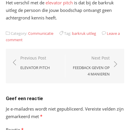
Het verschil met de
elevator pitch
is dat bij de barkruk
uitleg de persoon die jouw boodschap ontvangt geen
achtergrond kennis heeft.
Category:
Communicatie
Tag:
barkruk uitleg
Leave a
comment
Bericht
Previous Post
Next Post
navigatie
ELEVATOR PITCH
FEEDBACK GEVEN OP
4 MANIEREN
Geef een reactie
Je e-mailadres wordt niet gepubliceerd.
Vereiste velden zijn
gemarkeerd met
*
Reactie
*