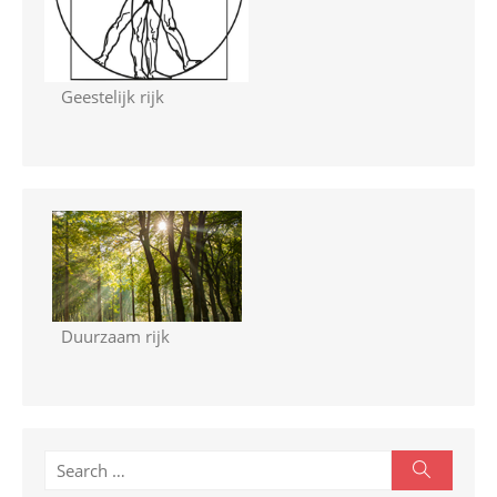
Geestelijk rijk
Duurzaam rijk
S
S
e
e