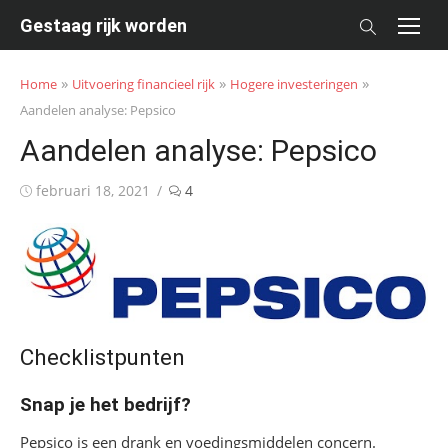
Skip
Gestaag rijk worden
to
content
»
»
»
Home
Uitvoering financieel rijk
Hogere investeringen
Aandelen analyse: Pepsico
Aandelen analyse: Pepsico
Posted
februari 18, 2021
4
on
Checklistpunten
Snap je het bedrijf?
Pepsico is een drank en voedingsmiddelen concern.