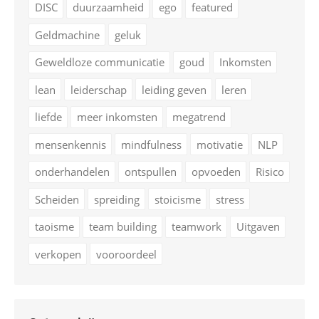
DISC
duurzaamheid
ego
featured
Geldmachine
geluk
Geweldloze communicatie
goud
Inkomsten
lean
leiderschap
leiding geven
leren
liefde
meer inkomsten
megatrend
mensenkennis
mindfulness
motivatie
NLP
onderhandelen
ontspullen
opvoeden
Risico
Scheiden
spreiding
stoicisme
stress
taoisme
team building
teamwork
Uitgaven
verkopen
vooroordeel