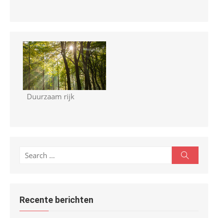
Duurzaam rijk
S
S
e
e
a
r
a
c
r
h
Recente berichten
c
h