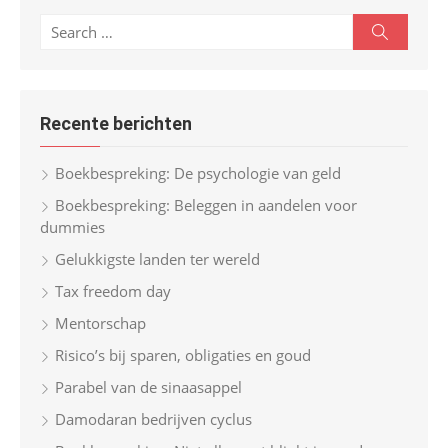
S
S
e
e
a
r
a
c
r
h
Recente berichten
c
h
Boekbespreking: De psychologie van geld
f
Boekbespreking: Beleggen in aandelen voor
o
dummies
r
Gelukkigste landen ter wereld
:
Tax freedom day
Mentorschap
Risico’s bij sparen, obligaties en goud
Parabel van de sinaasappel
Damodaran bedrijven cyclus