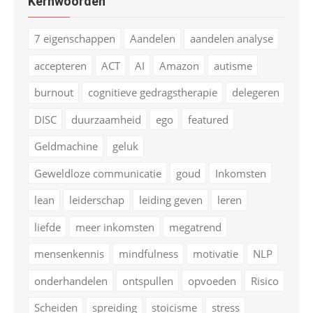
Kernwoorden
7 eigenschappen
Aandelen
aandelen analyse
accepteren
ACT
AI
Amazon
autisme
burnout
cognitieve gedragstherapie
delegeren
DISC
duurzaamheid
ego
featured
Geldmachine
geluk
Geweldloze communicatie
goud
Inkomsten
lean
leiderschap
leiding geven
leren
liefde
meer inkomsten
megatrend
mensenkennis
mindfulness
motivatie
NLP
onderhandelen
ontspullen
opvoeden
Risico
Scheiden
spreiding
stoicisme
stress