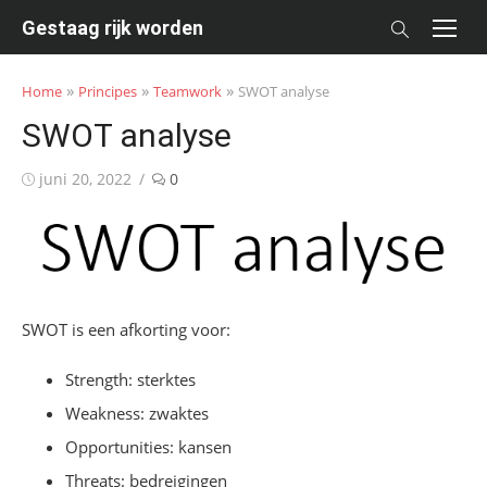
Skip
Gestaag rijk worden
to
content
»
»
»
Home
Principes
Teamwork
SWOT analyse
SWOT analyse
Posted
juni 20, 2022
0
on
SWOT is een afkorting voor:
Strength: sterktes
Weakness: zwaktes
Opportunities: kansen
Threats: bedreigingen