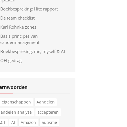
Boekbespreking: Hite rapport
De team checklist
Karl Rohnke zones
Basis principes van
erandermanagement
Boekbespreking: me, myself & AI
OEI gedrag
ernwoorden
7 eigenschappen
Aandelen
aandelen analyse
accepteren
ACT
AI
Amazon
autisme