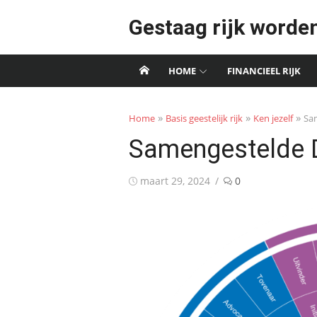
Skip
Gestaag rijk worde
to
content
HOME
FINANCIEEL RIJK
»
»
»
Home
Basis geestelijk rijk
Ken jezelf
Sa
Samengestelde D
Posted
maart 29, 2024
0
on