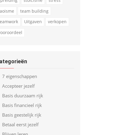
spreiding
stoicisme
stress
taoisme
team building
teamwork
Uitgaven
verkopen
vooroordeel
ategorieën
7 eigenschappen
Accepteer jezelf
Basis duurzaam rijk
Basis financieel rijk
Basis geestelijk rijk
Betaal eerst jezelf
Blijven leren