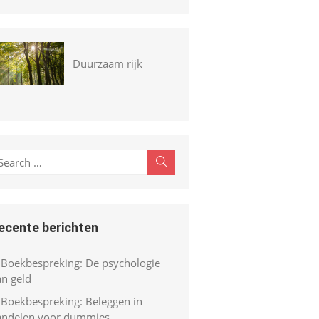
Duurzaam rijk
earch
Search
r:
ecente berichten
Boekbespreking: De psychologie
an geld
Boekbespreking: Beleggen in
andelen voor dummies