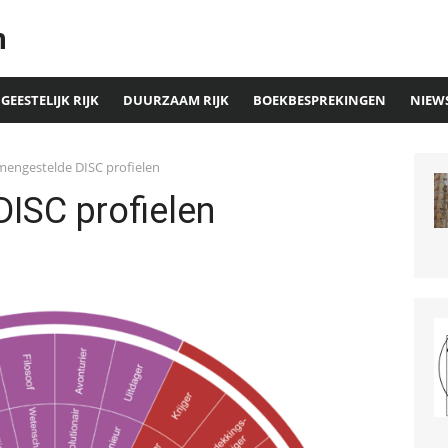
n
GEESTELIJK RIJK
DUURZAAM RIJK
BOEKBESPREKINGEN
NIEW
mengestelde DISC profielen
ISC profielen