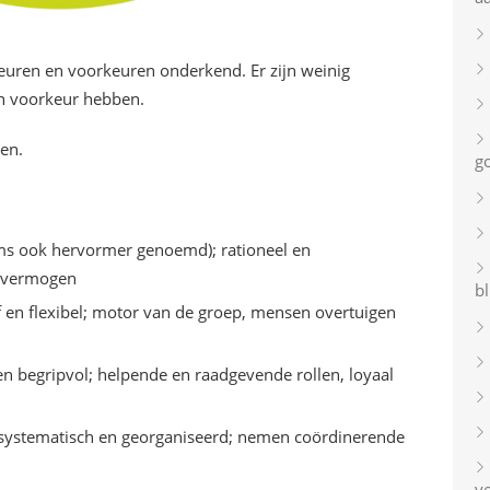
uren en voorkeuren onderkend. Er zijn weinig
en voorkeur hebben.
len.
g
ms ook hervormer genoemd); rationeel en
ievermogen
bl
f en flexibel; motor van de groep, mensen overtuigen
en begripvol; helpende en raadgevende rollen, loyaal
systematisch en georganiseerd; nemen coördinerende
v