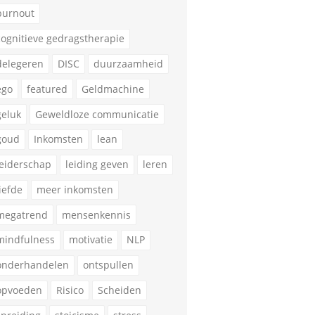
burnout
cognitieve gedragstherapie
delegeren
DISC
duurzaamheid
ego
featured
Geldmachine
geluk
Geweldloze communicatie
goud
Inkomsten
lean
leiderschap
leiding geven
leren
liefde
meer inkomsten
megatrend
mensenkennis
mindfulness
motivatie
NLP
onderhandelen
ontspullen
opvoeden
Risico
Scheiden