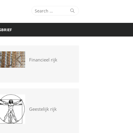
Search
Search
for:
SBRIEF
Financieel rijk
Geestelijk rijk