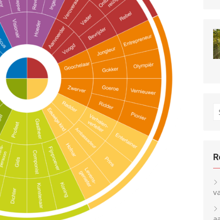
S
fo
R
v
a