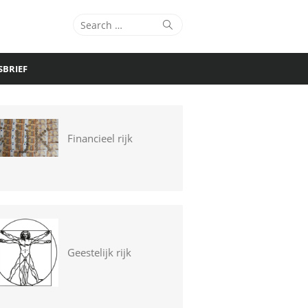
Search
Search
for:
SBRIEF
Financieel rijk
Geestelijk rijk