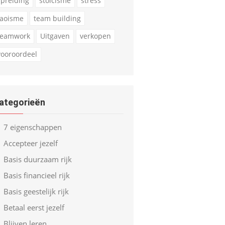
spreiding
stoicisme
stress
taoisme
team building
teamwork
Uitgaven
verkopen
vooroordeel
ategorieën
7 eigenschappen
Accepteer jezelf
Basis duurzaam rijk
Basis financieel rijk
Basis geestelijk rijk
Betaal eerst jezelf
Blijven leren