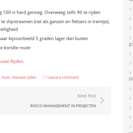
eg 100 is hard genoeg. Overweeg zelfs 90 te rijden
 slipstreamen (net als ganzen en fietsers in treintje),
eiligheid
maar bijvoorbeeld 5 graden lager dan buiten
g
e korstte route
euwe Rijden
.
:
Auto
,
Nieuwe rijden
Leave a comment
bl
Next Post
RISICO MANAGEMENT IN PROJECTEN
v