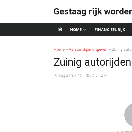
Skip
Gestaag rijk worde
to
content
HOME
FINANCIEEL RIJK
»
»
Home
Verstandiger uitgeven
Zuinig auto
Zuinig autorijden
Posted
augustus 15, 2022
0
on