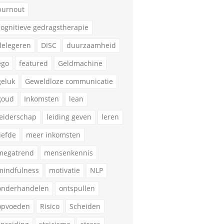
burnout
cognitieve gedragstherapie
delegeren
DISC
duurzaamheid
ego
featured
Geldmachine
geluk
Geweldloze communicatie
goud
Inkomsten
lean
leiderschap
leiding geven
leren
liefde
meer inkomsten
megatrend
mensenkennis
mindfulness
motivatie
NLP
onderhandelen
ontspullen
opvoeden
Risico
Scheiden