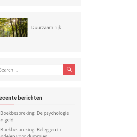
Duurzaam rijk
earch
Search
r:
ecente berichten
Boekbespreking: De psychologie
an geld
Boekbespreking: Beleggen in
andelen voor dummies