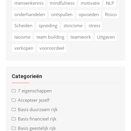
mensenkennis
mindfulness
motivatie
NLP
onderhandelen
ontspullen
opvoeden
Risico
Scheiden
spreiding
stoicisme
stress
taoisme
team building
teamwork
Uitgaven
verkopen
vooroordeel
Categorieën
7 eigenschappen
Accepteer jezelf
Basis duurzaam rijk
Basis financieel rijk
Basis geestelijk rijk