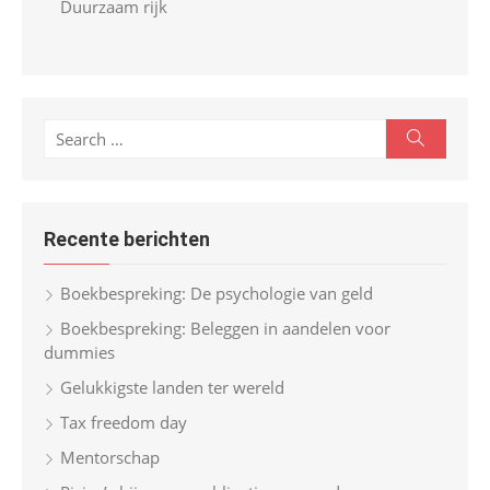
Duurzaam rijk
S
S
e
e
a
r
a
c
r
h
Recente berichten
c
h
Boekbespreking: De psychologie van geld
f
Boekbespreking: Beleggen in aandelen voor
o
dummies
r
Gelukkigste landen ter wereld
:
Tax freedom day
Mentorschap