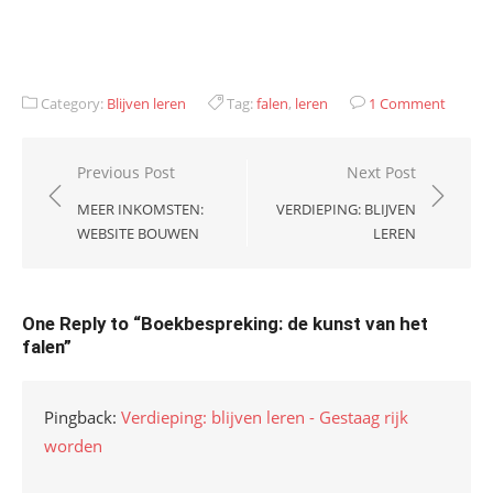
Category:
Blijven leren
Tag:
falen
,
leren
1 Comment
Bericht
Previous Post
Next Post
navigatie
MEER INKOMSTEN:
VERDIEPING: BLIJVEN
WEBSITE BOUWEN
LEREN
One Reply to “Boekbespreking: de kunst van het
falen”
Pingback:
Verdieping: blijven leren - Gestaag rijk
worden