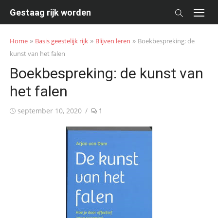
Skip
Gestaag rijk worden
to
content
»
»
»
Home
Basis geestelijk rijk
Blijven leren
Boekbespreking: de
kunst van het falen
Boekbespreking: de kunst van
het falen
Posted
september 10, 2020
1
on