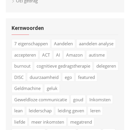
OEI gedrag
Kernwoorden
7 eigenschappen
Aandelen
aandelen analyse
accepteren
ACT
AI
Amazon
autisme
burnout
cognitieve gedragstherapie
delegeren
DISC
duurzaamheid
ego
featured
Geldmachine
geluk
Geweldloze communicatie
goud
Inkomsten
lean
leiderschap
leiding geven
leren
liefde
meer inkomsten
megatrend