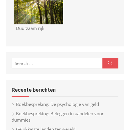
Duurzaam rijk
S
S
e
e
a
r
a
c
r
h
Recente berichten
c
h
Boekbespreking: De psychologie van geld
f
Boekbespreking: Beleggen in aandelen voor
o
dummies
r
Gelukkigste landen ter wereld
: