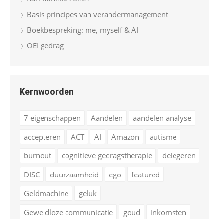
Basis principes van verandermanagement
Boekbespreking: me, myself & AI
OEI gedrag
Kernwoorden
7 eigenschappen
Aandelen
aandelen analyse
accepteren
ACT
AI
Amazon
autisme
burnout
cognitieve gedragstherapie
delegeren
DISC
duurzaamheid
ego
featured
Geldmachine
geluk
Geweldloze communicatie
goud
Inkomsten