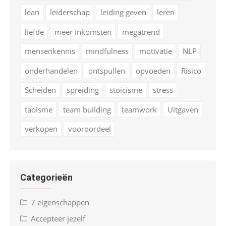
lean
leiderschap
leiding geven
leren
liefde
meer inkomsten
megatrend
mensenkennis
mindfulness
motivatie
NLP
onderhandelen
ontspullen
opvoeden
Risico
Scheiden
spreiding
stoicisme
stress
taoisme
team building
teamwork
Uitgaven
verkopen
vooroordeel
Categorieën
7 eigenschappen
Accepteer jezelf