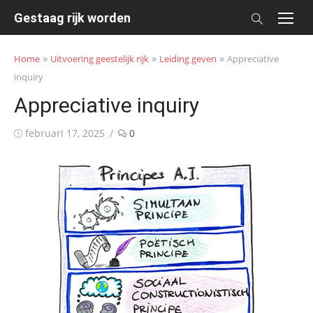
Skip
Gestaag rijk worden
to
content
»
»
»
Home
Uitvoering geestelijk rijk
Leiding geven
Appreciative
inquiry
Appreciative inquiry
Posted
februari 17, 2025
0
on