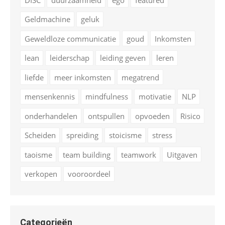
Geldmachine
geluk
Geweldloze communicatie
goud
Inkomsten
lean
leiderschap
leiding geven
leren
liefde
meer inkomsten
megatrend
mensenkennis
mindfulness
motivatie
NLP
onderhandelen
ontspullen
opvoeden
Risico
Scheiden
spreiding
stoicisme
stress
taoisme
team building
teamwork
Uitgaven
verkopen
vooroordeel
Categorieën