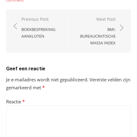
comment
Bericht
Previous Post
Next Post
navigatie
BOEKBESPREKING:
BMI:
AANKLOTEN
BUREAUCRATISCHE
MASSA INDEX
Geef een reactie
Je e-mailadres wordt niet gepubliceerd.
Vereiste velden zijn
gemarkeerd met
*
Reactie
*