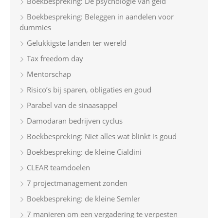
Boekbespreking: De psychologie van geld
f
Boekbespreking: Beleggen in aandelen voor
o
dummies
r
Gelukkigste landen ter wereld
:
Tax freedom day
Mentorschap
Risico’s bij sparen, obligaties en goud
Parabel van de sinaasappel
Damodaran bedrijven cyclus
Boekbespreking: Niet alles wat blinkt is goud
Boekbespreking: de kleine Cialdini
CLEAR teamdoelen
7 projectmanagement zonden
Boekbespreking: de kleine Semler
7 manieren om een vergadering te verpesten