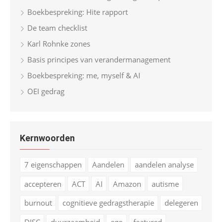
Boekbespreking: Hite rapport
De team checklist
Karl Rohnke zones
Basis principes van verandermanagement
Boekbespreking: me, myself & AI
OEI gedrag
Kernwoorden
7 eigenschappen
Aandelen
aandelen analyse
accepteren
ACT
AI
Amazon
autisme
burnout
cognitieve gedragstherapie
delegeren
DISC
duurzaamheid
ego
featured