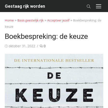
Skip
Gestaag rijk worden
to
content
»
»
»
Home
Basis geestelijk rijk
Accepteer jezelf
Boekbespreking: de
keuze
Boekbespreking: de keuze
Posted
oktober 31, 2022
0
on